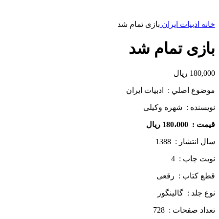
خانه
ادبیات ایران
بازی تمام شد
بازی تمام شد
180,000
ریال
موضوع اصلي : ادبیات ایران
نويسنده : شهره وکیلی
قيمت : 180،000 ريال
سال انتشار : 1388
نوبت چاپ : 4
قطع كتاب : رقعی
نوع جلد : گالینگور
تعداد صفحات : 728