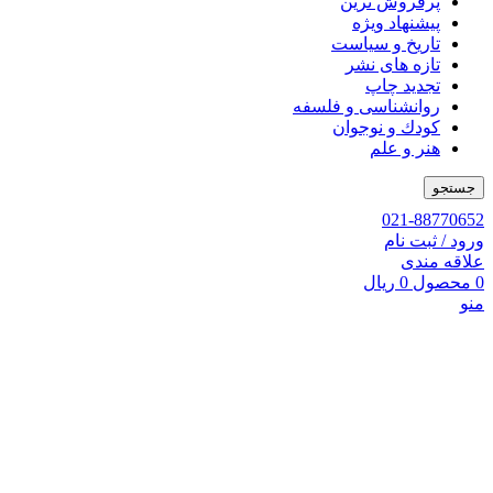
پرفروش ترین
پیشنهاد ویژه
تاریخ و سیاست
تازه های نشر
تجدید چاپ
روانشناسی و فلسفه
کودك و نوجوان
هنر و علم
جستجو
021-88770652
ورود / ثبت نام
علاقه مندی
0
محصول
0
ریال
منو