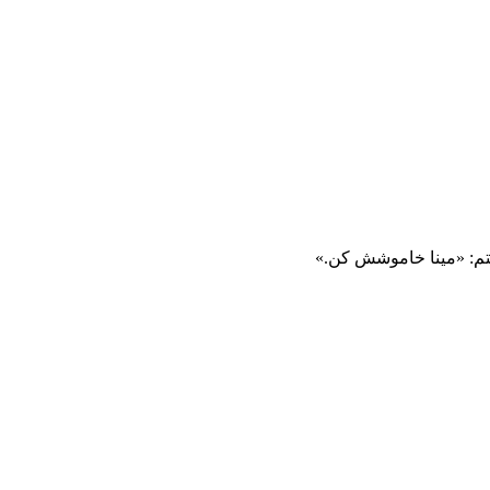
فتم: «مینا خاموشش کن.»