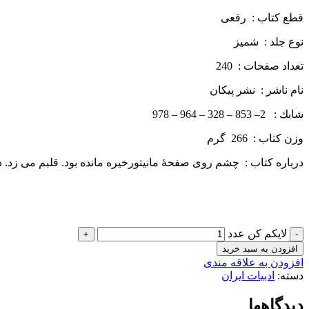
قطع كتاب : رقعی
نوع جلد : شمیز
تعداد صفحات : 240
نام ناشر : نشر پيكان
شابك : 2– 853 – 328 – 964 – 978
وزن كتاب : 266 گرم
درباره كتاب : چشم روی صفحۀ مانیتورخیره مانده بود. قلبم می زد.
لایکم کن عدد
افزودن به سبد خرید
افزودن به علاقه مندی
دسته:
ادبیات ایران
دیدگاهها