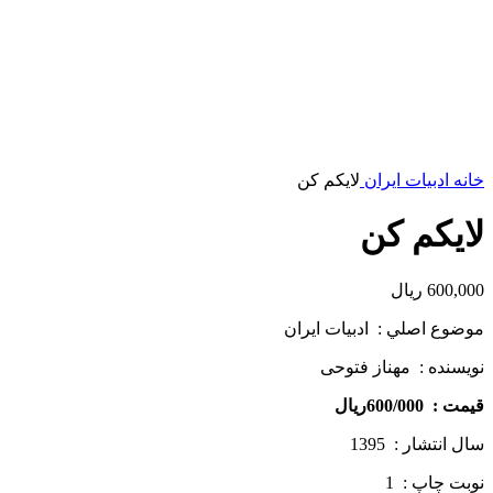
خانه
ادبیات ایران
لایکم کن
لایکم کن
600,000
ریال
موضوع اصلي : ادبیات ایران
نويسنده : مهناز فتوحی
قيمت : 600/000ريال
سال انتشار : 1395
نوبت چاپ : 1