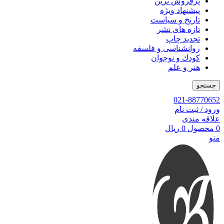
پرفروش ترین
پیشنهاد ویژه
تاریخ و سیاست
تازه های نشر
تجدید چاپ
روانشناسی و فلسفه
کودك و نوجوان
هنر و علم
جستجو
021-88770652
ورود / ثبت نام
علاقه مندی
0
محصول
0
ریال
منو