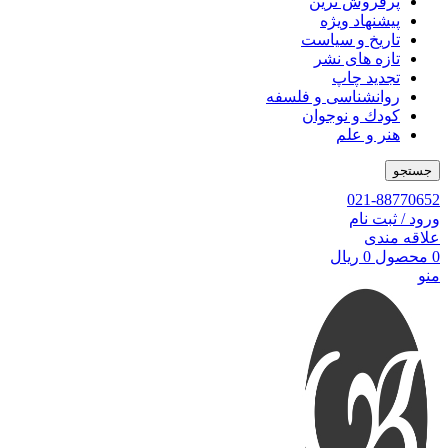
پرفروش ترین
پیشنهاد ویژه
تاریخ و سیاست
تازه های نشر
تجدید چاپ
روانشناسی و فلسفه
کودك و نوجوان
هنر و علم
جستجو
021-88770652
ورود / ثبت نام
علاقه مندی
0
محصول
0
ریال
منو