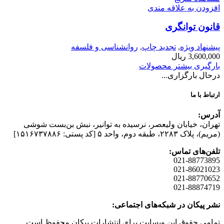
افزودن به علاقه مندی
قانون توانگری
پیشنهاد ویژه
,
تجدید چاپ
,
روانشناسی و فلسفه
3,600,000
ریال
بارگیری بیشتر محصولات
درحال بارگزاری...
ارتباط با ما
آدرس:
تهران، خیابان وليعصر، نرسيده به توانير، نبش بن‌بست شوشی
(مريم)، پلاک ۲۲۸۳، طبقه دوم، واحد ۵ [کد پستی: ۱۵۱۶۷۳۷۸۸۶]
تلفن‌های تماس:
021-88773895
021-86021023
021-88770652
021-88874719
نشر پیکان در شبکه‌های اجتماعی:
تمامی حقوق این وبسایت برای انتشارات پیکان محفوظ است.