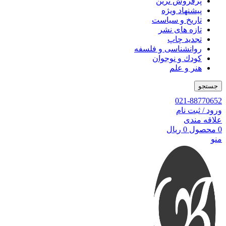
پرفروش ترین
پیشنهاد ویژه
تاریخ و سیاست
تازه های نشر
تجدید چاپ
روانشناسی و فلسفه
کودك و نوجوان
هنر و علم
جستجو
021-88770652
ورود / ثبت نام
علاقه مندی
0
محصول
0
ریال
منو