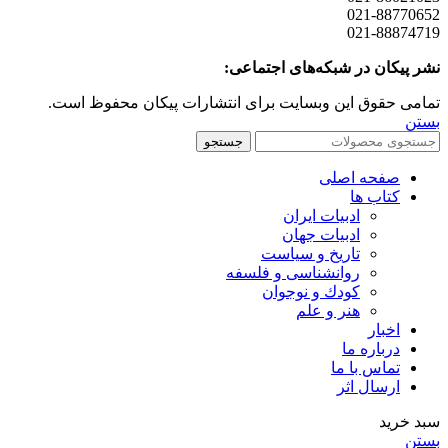
021-88770652
021-88874719
نشر پیکان در شبکه‌های اجتماعی:
تمامی حقوق این وبسایت برای انتشارات پیکان محفوظ است.
بستن
جستجو
صفحه اصلی
کتاب ها
ادبیات ایران
ادبیات جهان
تاریخ و سیاست
روانشناسی و فلسفه
کودك و نوجوان
هنر و علم
اخبار
درباره ما
تماس با ما
ارسال اثر
سبد خرید
بستن