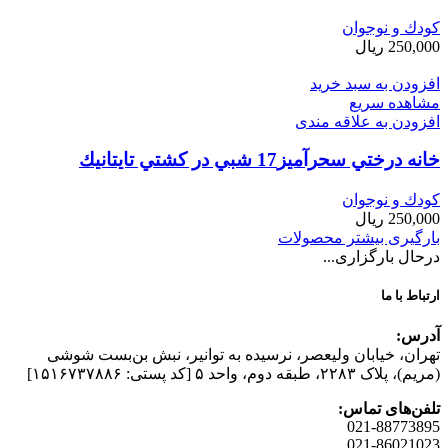
کودك و نوجوان
250,000
ریال
افزودن به سبد خرید
مشاهده سریع
افزودن به علاقه مندی
خانه درختي سحرآميز17 شبي در كشتي تايتانيك
کودك و نوجوان
250,000
ریال
بارگیری بیشتر محصولات
درحال بارگزاری...
ارتباط با ما
آدرس:
تهران، خیابان وليعصر، نرسيده به توانير، نبش بن‌بست شوشی
(مريم)، پلاک ۲۲۸۳، طبقه دوم، واحد ۵ [کد پستی: ۱۵۱۶۷۳۷۸۸۶]
تلفن‌های تماس:
021-88773895
021-86021023