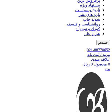
پرفروش ترین
پیشنهاد ویژه
تاریخ و سیاست
تازه های نشر
تجدید چاپ
روانشناسی و فلسفه
کودك و نوجوان
هنر و علم
جستجو
021-88770652
ورود / ثبت نام
علاقه مندی
0
محصول
0
ریال
منو