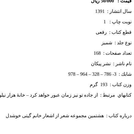
قيمت : 50/000 ريال
سال انتشار : 1391
نوبت چاپ : 1
قطع كتاب : رقعی
نوع جلد : شمیز
تعداد صفحات : 168
نام ناشر : نشر پيكان
شابك : 3- 786 – 328 – 964 – 978
وزن كتاب : 193 گرم
كتاب­هاي مرتبط : از جاده تو نیز زمان عبور خواهد کرد – خانۀ هزار نیل
درباره كتاب : هشتمین مجموعه شعر از اشعار خانم گیتی خوشدل