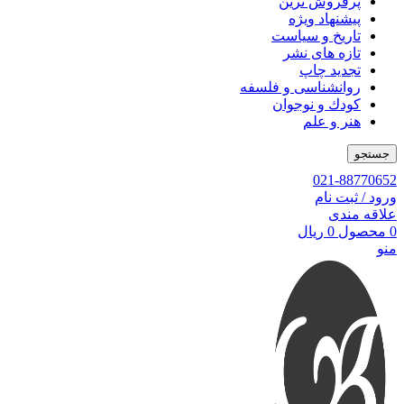
پرفروش ترین
پیشنهاد ویژه
تاریخ و سیاست
تازه های نشر
تجدید چاپ
روانشناسی و فلسفه
کودك و نوجوان
هنر و علم
جستجو
021-88770652
ورود / ثبت نام
علاقه مندی
0
محصول
0
ریال
منو