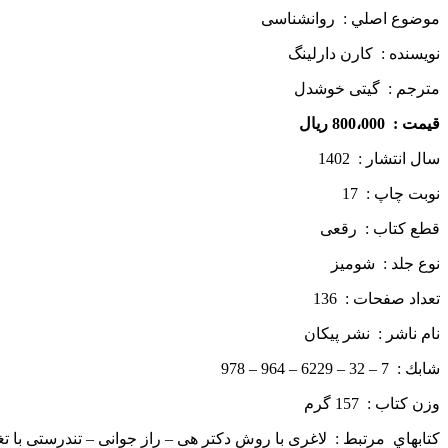
موضوع اصلي : روانشناسی
نويسنده : کارن دارلینگ
مترجم : گیتی خوشدل
قيمت : 800،000 ریال
سال انتشار : 1402
نوبت چاپ : 17
قطع كتاب : رقعی
نوع جلد : شومیز
تعداد صفحات : 136
نام ناشر : نشر پیکان
شابك : 7 – 32 – 6229 – 964 – 978
وزن كتاب : 157 گرم
كتاب­هاي مرتبط : لاغری با روش دکتر هی – راز جوانی – تندرستی با ت