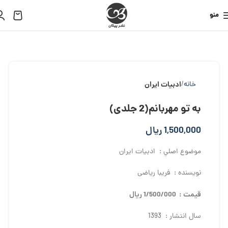
منو
خانه
ادبیات ایران
به تو مهربانم(2 جلدی)
1,500,000
ریال
موضوع اصلي : ادبیات ایران
نويسنده : فریبا ریاضی
قيمت : 1/500/000 ريال
سال انتشار : 1393