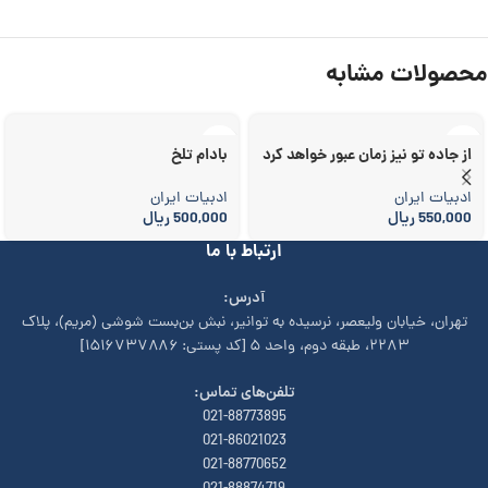
محصولات مشابه
از جاده تو نیز زمان عبور خواهد کرد
بادام تلخ
ادبیات ایران
ادبیات ایران
550,000
ریال
500,000
ریال
ارتباط با ما
آدرس:
تهران، خیابان وليعصر، نرسيده به توانير، نبش بن‌بست شوشی (مريم)، پلاک
۲۲۸۳، طبقه دوم، واحد ۵ [کد پستی: ۱۵۱۶۷۳۷۸۸۶]
تلفن‌های تماس:
021-88773895
021-86021023
021-88770652