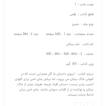
نوبت چاپ : 1
قطع كتاب : رقعی
نوع جلد : شمیز
تعداد صفحات : جلد 1 : 400 صفحه جلد 2 : 384 صفحه
نام ناشر : نشر پيكان
شابك : 2 – 840– 328 – 964 – 978
وزن كتاب : 871 گرم
درباره كتاب : آرزوی داستان ما گل صحرایی است که در
آغوش خاک بیابان می­ پرورد، اما بیابان جای امنی برای گل­های
آسیب ­پذیر نیست. دستان افراد غریبه، هرچند نرم­تر از خاک
بیابان و نوازنده ­تر از آفتاب سوزان باشند، جای امنی برای
ادامۀ حیات نیستند.