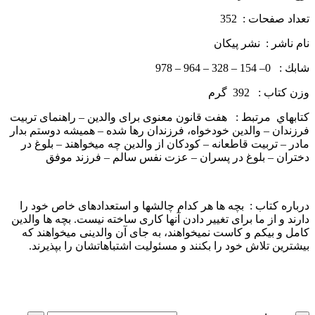
تعداد صفحات : 352
نام ناشر : نشر پيكان
شابك : 0– 154 – 328 – 964 – 978
وزن كتاب : 392 گرم
كتاب­هاي مرتبط : هفت قانون معنوی برای والدین – راهنمای تربیت
فرزندان – والدین خودخواه، فرزندان رها شده – همیشه دوستم بدار
مادر – تربیت قاطعانه – کودکان از والدین چه می­خواهند – بلوغ در
دختران – بلوغ در پسران – عزت­ نفس سالم – فرزند موفق
درباره كتاب : بچه­ ها هر کدام چالش­ها و استعدادهای خاص خود را
دارند و از ما برای تغییر دادن آن­ها کاری ساخته نیست. بچه­ ها والدین
کامل و بی­کم و کاست نمی­خواهند، به جای آن والدینی می­خواهند که
بیشترین تلاش خود را بکنند و مسئولیت اشتباهاتشان را بپذیرند.