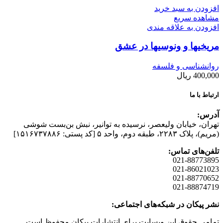
افزودن به سبد خرید
مشاهده سریع
افزودن به علاقه مندی
مریخیها و ونوسیها در عشق
روانشناسی و فلسفه
400,000
ریال
ارتباط با ما
آدرس:
تهران، خیابان وليعصر، نرسيده به توانير، نبش بن‌بست شوشی
(مريم)، پلاک ۲۲۸۳، طبقه دوم، واحد ۵ [کد پستی: ۱۵۱۶۷۳۷۸۸۶]
تلفن‌های تماس:
021-88773895
021-86021023
021-88770652
021-88874719
نشر پیکان در شبکه‌های اجتماعی:
تمامی حقوق این وبسایت برای انتشارات پیکان محفوظ است.