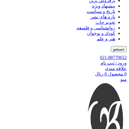
پرفروش ترین
پیشنهاد ویژه
تاریخ و سیاست
تازه های نشر
تجدید چاپ
روانشناسی و فلسفه
کودك و نوجوان
هنر و علم
جستجو
021-88770652
ورود / ثبت نام
علاقه مندی
0
محصول
0
ریال
منو