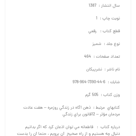
سال انتشار : 1387
نوبت چاپ : 1
قطع كتاب : رقعي
نوع جلد : شميز
تعداد صفحات : 464
نام ناشر : نشرپيكان
شابك : 6-44-7390-964-978
وزن كتاب : 505 گرم
كتاب­هاي مرتبط : ذهن آگاه در زندگي روزمره – هفت عادت
مردمان مؤثر – 12قانون براي زندگي
درباره كتاب : قاطعانه مي توان اذعان كرد كه اگر بدانيم
دنبال چه هستيم و از راه صحيح آن برويم ، حتما آن را بدست