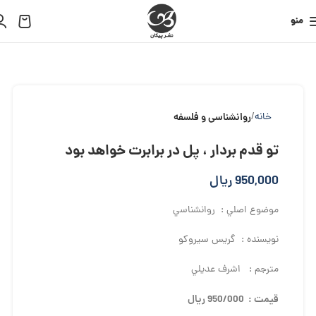
منو
خانه
روانشناسی و فلسفه
تو قدم بردار ، پل در برابرت خواهد بود
950,000
ریال
موضوع اصلي : روانشناسي
نويسنده : گريس سيروكو
مترجم : اشرف عديلي
قيمت : 950/000 ريال