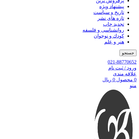
پرفروش ترین
پیشنهاد ویژه
تاریخ و سیاست
تازه های نشر
تجدید چاپ
روانشناسی و فلسفه
کودك و نوجوان
هنر و علم
جستجو
021-88770652
ورود / ثبت نام
علاقه مندی
0
محصول
0
ریال
منو