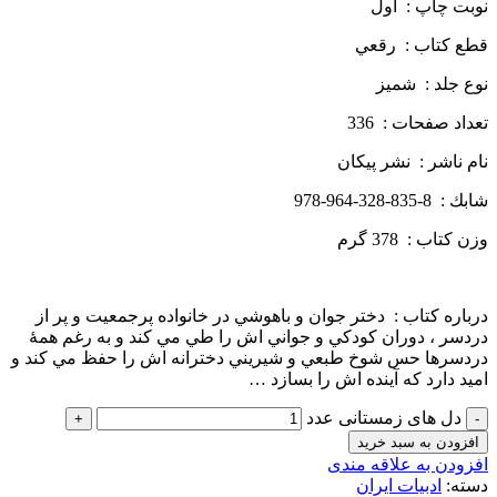
نوبت چاپ : اول
قطع كتاب : رقعي
نوع جلد : شميز
تعداد صفحات : 336
نام ناشر : نشر پيكان
شابك : 8-835-328-964-978
وزن كتاب : 378 گرم
درباره كتاب : دختر جوان و باهوشي در خانواده پرجمعيت و پر از
دردسر ، دوران كودكي و جواني اش را طي مي كند و به رغم همۀ
دردسرها حس شوخ طبعي و شيريني دخترانه اش را حفظ مي كند و
اميد دارد كه آينده اش را بسازد …
دل های زمستانی عدد
افزودن به سبد خرید
افزودن به علاقه مندی
دسته:
ادبیات ایران