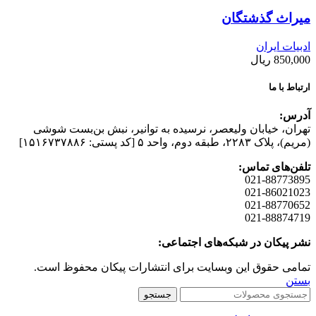
میراث گذشتگان
ادبیات ایران
850,000
ریال
ارتباط با ما
آدرس:
تهران، خیابان وليعصر، نرسيده به توانير، نبش بن‌بست شوشی
(مريم)، پلاک ۲۲۸۳، طبقه دوم، واحد ۵ [کد پستی: ۱۵۱۶۷۳۷۸۸۶]
تلفن‌های تماس:
021-88773895
021-86021023
021-88770652
021-88874719
نشر پیکان در شبکه‌های اجتماعی:
تمامی حقوق این وبسایت برای انتشارات پیکان محفوظ است.
بستن
جستجو