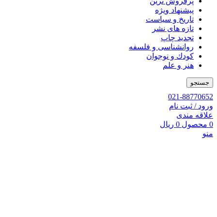
پرفروش ترین
پیشنهاد ویژه
تاریخ و سیاست
تازه های نشر
تجدید چاپ
روانشناسی و فلسفه
کودك و نوجوان
هنر و علم
جستجو
021-88770652
ورود / ثبت نام
علاقه مندی
0
محصول
0
ریال
منو