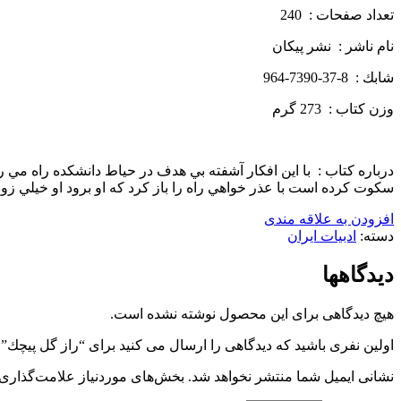
تعداد صفحات : 240
نام ناشر : نشر پيكان
شابك : 8-37-7390-964
وزن كتاب : 273 گرم
درباره كتاب : با اين افكار آشفته بي هدف در حياط دانشكده راه مي رفت
سكوت كرده است با عذر خواهي راه را باز كرد كه او برود او خيلي زود 
افزودن به علاقه مندی
دسته:
ادبیات ایران
دیدگاهها
هیچ دیدگاهی برای این محصول نوشته نشده است.
اولین نفری باشید که دیدگاهی را ارسال می کنید برای “راز گل پيچك”
نشانی ایمیل شما منتشر نخواهد شد.
بخش‌های موردنیاز علامت‌گذاری 