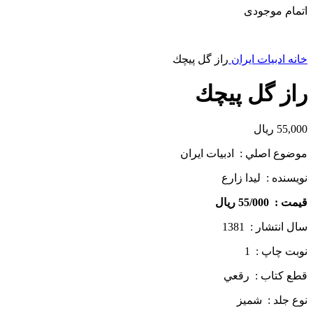
اتمام موجودی
خانه
ادبیات ایران
راز گل پيچك
راز گل پيچك
55,000
ریال
موضوع اصلي : ادبيات ايران
نويسنده : ليدا زارع
قيمت : 55/000 ريال
سال انتشار : 1381
نوبت چاپ : 1
قطع كتاب : رقعي
نوع جلد : شميز