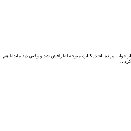
 از خواب پريده باشد يكباره متوجه اطرافش شد و وقتي ديد ماندانا هم
د . ..