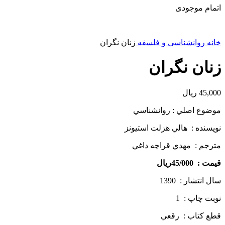
اتمام موجودی
خانه
روانشناسی و فلسفه
زنان نگران
زنان نگران
45,000
ریال
موضوع اصلي : روانشناسي
نويسنده : هالي هزلت استيونز
مترجم : مهدي قراچه داغي
قيمت : 45/000ريال
سال انتشار : 1390
نوبت چاپ : 1
قطع كتاب : رقعي