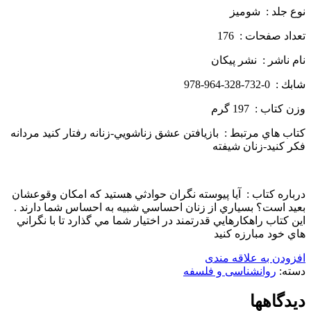
نوع جلد : شوميز
تعداد صفحات : 176
نام ناشر : نشر پيكان
شابك : 0-732-328-964-978
وزن كتاب : 197 گرم
كتاب هاي مرتبط : بازيافتن عشق زناشويي-زنانه رفتار كنيد مردانه
فكر كنيد-زنان شيفته
درباره كتاب : آيا پيوسته نگران حوادثي هستيد كه امكان وقوعشان
بعيد است؟ بسياري از زنان احساسي شبيه به احساس شما دارند .
اين كتاب راهكارهايي قدرتمند در اختيار شما مي گذارد تا با نگراني
هاي خود مبارزه كنيد
افزودن به علاقه مندی
دسته:
روانشناسی و فلسفه
دیدگاهها