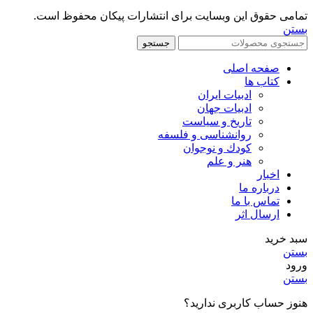
تمامی حقوق این وبسایت برای انتشارات پیکان محفوظ است.
بستن
جستجو
صفحه اصلی
کتاب ها
ادبیات ایران
ادبیات جهان
تاریخ و سیاست
روانشناسی و فلسفه
کودك و نوجوان
هنر و علم
اخبار
درباره ما
تماس با ما
ارسال اثر
سبد خرید
بستن
ورود
بستن
هنوز حساب کاربری ندارید؟