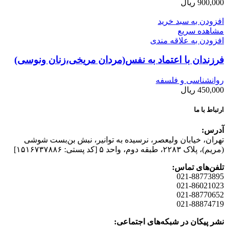
900,000
ریال
افزودن به سبد خرید
مشاهده سریع
افزودن به علاقه مندی
فرزندان با اعتماد به نفس(مردان مریخی،زنان ونوسی)
روانشناسی و فلسفه
450,000
ریال
ارتباط با ما
آدرس:
تهران، خیابان وليعصر، نرسيده به توانير، نبش بن‌بست شوشی
(مريم)، پلاک ۲۲۸۳، طبقه دوم، واحد ۵ [کد پستی: ۱۵۱۶۷۳۷۸۸۶]
تلفن‌های تماس:
021-88773895
021-86021023
021-88770652
021-88874719
نشر پیکان در شبکه‌های اجتماعی: