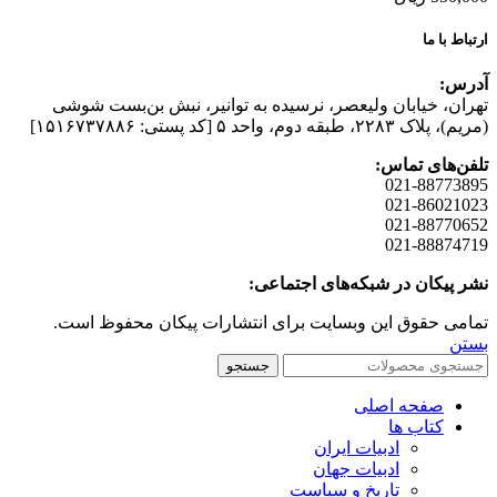
ارتباط با ما
آدرس:
تهران، خیابان وليعصر، نرسيده به توانير، نبش بن‌بست شوشی
(مريم)، پلاک ۲۲۸۳، طبقه دوم، واحد ۵ [کد پستی: ۱۵۱۶۷۳۷۸۸۶]
تلفن‌های تماس:
021-88773895
021-86021023
021-88770652
021-88874719
نشر پیکان در شبکه‌های اجتماعی:
تمامی حقوق این وبسایت برای انتشارات پیکان محفوظ است.
بستن
جستجو
صفحه اصلی
کتاب ها
ادبیات ایران
ادبیات جهان
تاریخ و سیاست