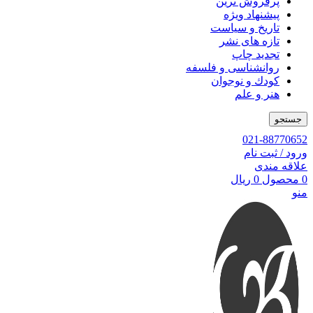
پرفروش ترین
پیشنهاد ویژه
تاریخ و سیاست
تازه های نشر
تجدید چاپ
روانشناسی و فلسفه
کودك و نوجوان
هنر و علم
جستجو
021-88770652
ورود / ثبت نام
علاقه مندی
0
محصول
0
ریال
منو