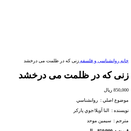
خانه
روانشناسی و فلسفه
زنی که در ظلمت می درخشد
زنی که در ظلمت می درخشد
850,000
ریال
موضوع اصلي : روانشناسي
نويسنده : النا آويلا/جوي پاركر
مترجم : سیمین موحد
قيمت : 850/000 ريال