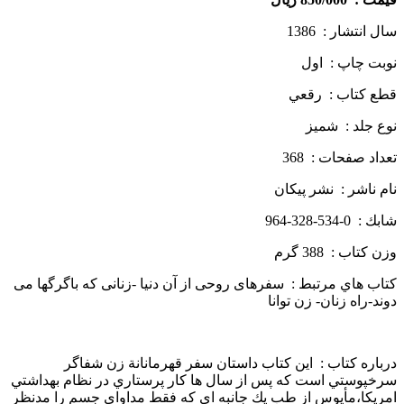
سال انتشار : 1386
نوبت چاپ : اول
قطع كتاب : رقعي
نوع جلد : شميز
تعداد صفحات : 368
نام ناشر : نشر پيكان
شابك : 0-534-328-964
وزن كتاب : 388 گرم
كتاب هاي مرتبط : سفرهای روحی از آن دنیا -زنانی که باگرگها می
دوند-راه زنان- زن توانا
درباره كتاب : اين كتاب داستان سفر قهرمانانة زن شفاگر
سرخپوستي است كه پس از سال ها كار پرستاري در نظام بهداشتي
امريكا،مأيوس از طب يك جانبه اي كه فقط مداواي جسم را مدنظر