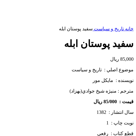
خانه
تاریخ و سیاست
سفيد پوستان ابله
سفيد پوستان ابله
85,000
ریال
موضوع اصلي : تاريخ و سياست
نويسنده : مايكل مور
مترجم : منيژه شيخ جوادي(بهزاد)
قيمت : 85/000 ريال
سال انتشار : 1382
نوبت چاپ : 1
قطع كتاب : رقعي