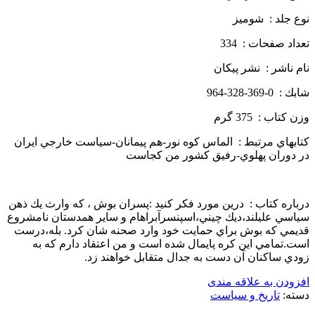
نوع جلد : شوميز
تعداد صفحات : 334
نام ناشر : نشر پيكان
شابك : 0-369-328-964
وزن كتاب : 375 گرم
كتابهاي مرتبط : الماس كوه نور-هم پيمانان-سياست خارجي ايران
در دوران پهلوي-رفيق كشور من كجاست
درباره كتاب : درين مورد فكر كنيد :پسران بوش ، كه وارث يك ذهن
سياسي عليلند،ديك چيني،اسپنسرآبراهام و ساير همدستان نامشروع
قديمي كه بوش براي حمايت خود وارد صحنه شان كرد. بله،درست
است.تمامي اين كره پايمال شده است و من اعتقاد دارم كه به
زودي ساكنان آن دست به جدال متقابل خواهند زد.
افزودن به علاقه مندی
دسته:
تاریخ و سیاست