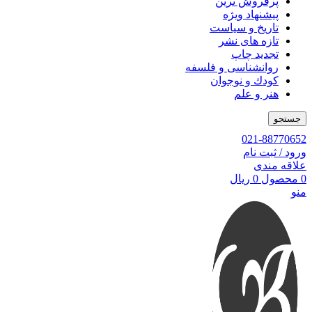
پرفروش ترین
پیشنهاد ویژه
تاریخ و سیاست
تازه های نشر
تجدید چاپ
روانشناسی و فلسفه
کودك و نوجوان
هنر و علم
جستجو
021-88770652
ورود / ثبت نام
علاقه مندی
0
محصول
0
ریال
منو