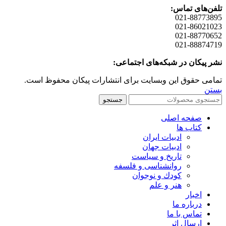
تلفن‌های تماس:
021-88773895
021-86021023
021-88770652
021-88874719
نشر پیکان در شبکه‌های اجتماعی:
تمامی حقوق این وبسایت برای انتشارات پیکان محفوظ است.
بستن
جستجو
صفحه اصلی
کتاب ها
ادبیات ایران
ادبیات جهان
تاریخ و سیاست
روانشناسی و فلسفه
کودك و نوجوان
هنر و علم
اخبار
درباره ما
تماس با ما
ارسال اثر