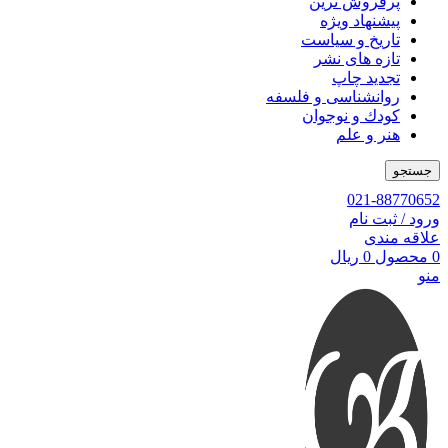
پرفروش ترین
پیشنهاد ویژه
تاریخ و سیاست
تازه های نشر
تجدید چاپ
روانشناسی و فلسفه
کودك و نوجوان
هنر و علم
جستجو
021-88770652
ورود / ثبت نام
علاقه مندی
0
محصول
0
ریال
منو