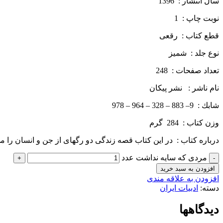
سال انتشار : 1396
نوبت چاپ : 1
قطع كتاب : رقعی
نوع جلد : شمیز
تعداد صفحات : 248
نام ناشر : نشر پيكان
شابك : 9– 883 – 328 – 964 – 978
وزن كتاب : 284 گرم
درباره كتاب : در این کتاب قصه زندگی دو رگه­ای از جن و انسان را می
مردی که سایه نداشت عدد
افزودن به سبد خرید
افزودن به علاقه مندی
دسته:
ادبیات ایران
دیدگاهها