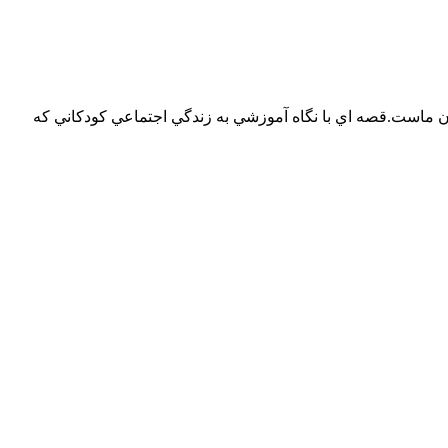
ب) قصه روزهاي كودكان ماست.قصه اي با نگاه آموزشي به زندگي اجتماعي كودكاني كه