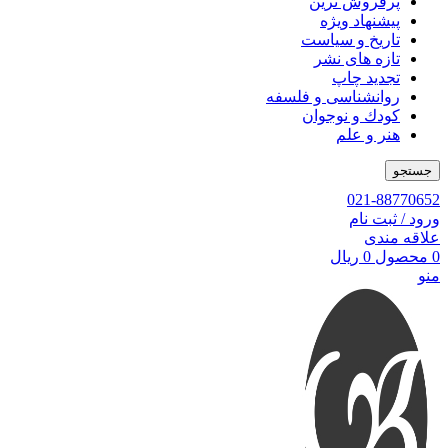
پرفروش ترین
پیشنهاد ویژه
تاریخ و سیاست
تازه های نشر
تجدید چاپ
روانشناسی و فلسفه
کودك و نوجوان
هنر و علم
جستجو
021-88770652
ورود / ثبت نام
علاقه مندی
0
محصول
0
ریال
منو