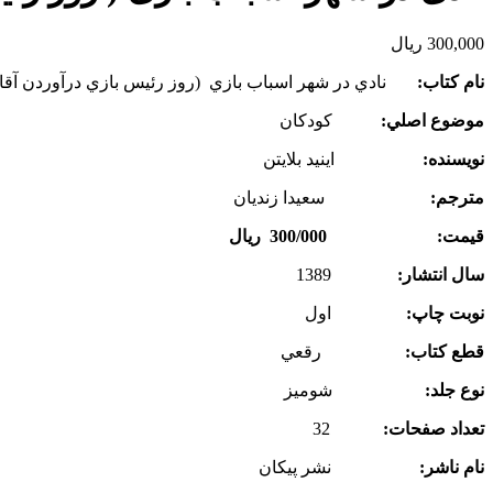
300,000
ریال
نام كتاب:
نادي در شهر اسباب بازي (روز رئيس بازي درآوردن آقاي
موضوع اصلي:
كودكان
نويسنده:
اينيد بلايتن
مترجم:
سعيدا زنديان
قيمت: 300/000 ريال
سال انتشار:
1389
نوبت چاپ:
اول
قطع كتاب:
رقعي
نوع جلد:
شوميز
تعداد صفحات:
32
نام ناشر:
نشر پيكان