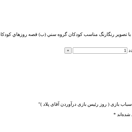
ب يكي از مجموعه بسيارخواندني و جذاب 9جلدي با تصوير رنگارنگ مناسب كودكان گروه سني (
د
سباب بازی ( روز رئیس بازی درآوردن آقای پلاد )”
شده‌اند
*