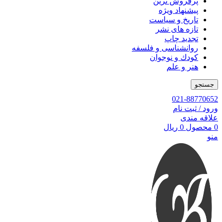
پرفروش ترین
پیشنهاد ویژه
تاریخ و سیاست
تازه های نشر
تجدید چاپ
روانشناسی و فلسفه
کودك و نوجوان
هنر و علم
جستجو
021-88770652
ورود / ثبت نام
علاقه مندی
0
محصول
0
ریال
منو