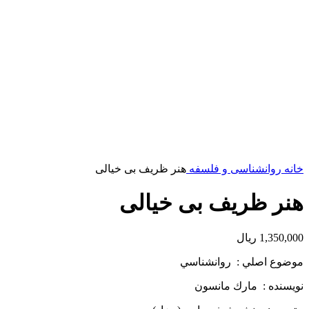
خانه
روانشناسی و فلسفه
هنر ظریف بی خیالی
هنر ظریف بی خیالی
1,350,000
ریال
موضوع اصلي : روانشناسي
نويسنده : مارك مانسون