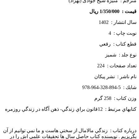
مترجم : منیژه شیخ جوادی (بهزاد)
قيمت : 1/350/000 ريال
سال انتشار : 1402
نوبت چاپ : 4
قطع كتاب : رقعي
نوع جلد : شميز
تعداد صفحات : 224
نام ناشر : نشر پيكان
شابك : 5-894-328-964-978
وزن كتاب : 258 گرم
كتابهاي مرتبط : 12قانون براي زندگي- ذهن آگاه در زندگي روزمره
درباره كتاب : زندگي مالامال از سختي هاست و ما نمي توانيم از آن
بگريزيم . نويسنده كتاب حاصل سال ها تحقيقات علمي اش را در