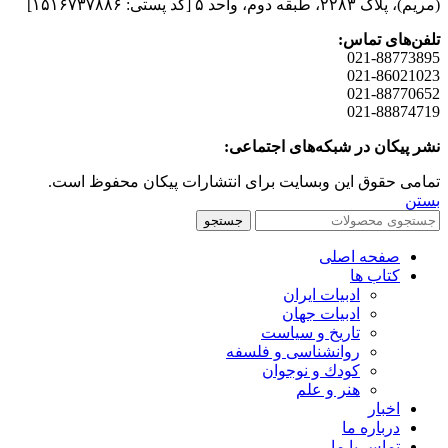
(مريم)، پلاک ۲۲۸۳، طبقه دوم، واحد ۵ [کد پستی: ۱۵۱۶۷۳۷۸۸۶]
تلفن‌های تماس:
021-88773895
021-86021023
021-88770652
021-88874719
نشر پیکان در شبکه‌های اجتماعی:
تمامی حقوق این وبسایت برای انتشارات پیکان محفوظ است.
بستن
جستجو
صفحه اصلی
کتاب ها
ادبیات ایران
ادبیات جهان
تاریخ و سیاست
روانشناسی و فلسفه
کودك و نوجوان
هنر و علم
اخبار
درباره ما
تماس با ما