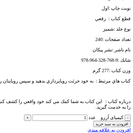
نوبت چاپ :اول
قطع كتاب : رقعي
نوع جلد :شميز
تعداد صفحات :240
نام ناشر :نشر پيكان
شابك :9-768-328-964-978
وزن كتاب :277 گرم
كتاب هاي مرتبط : به خود جرئت روياپردازي بدهيد و سپس رويايتان ر
درباره كتاب : اين كتاب به شما كمك مي كند خود واقعي را كشف كنيد 
را به خدمت گيريد.
کیمیای آرزو عدد
افزودن به سبد خرید
افزودن به علاقه مندی