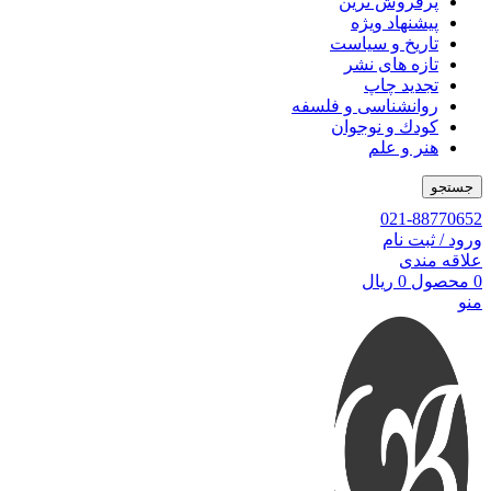
پرفروش ترین
پیشنهاد ویژه
تاریخ و سیاست
تازه های نشر
تجدید چاپ
روانشناسی و فلسفه
کودك و نوجوان
هنر و علم
جستجو
021-88770652
ورود / ثبت نام
علاقه مندی
0
محصول
0
ریال
منو