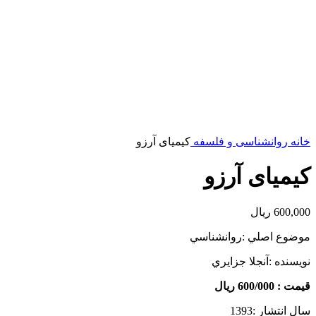
خانه
روانشناسی و فلسفه
کیمیای آرزو
کیمیای آرزو
600,000
ریال
موضوع اصلي :روانشناسي
نويسنده :آنجلا جزايري
قيمت : 600/000 ريال
سال انتشار :1393