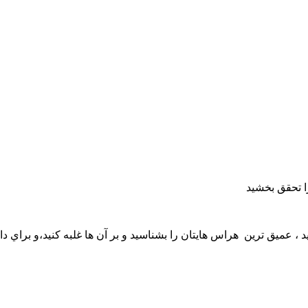
ا تحقق بخشيد
، عميق ترين هراس هايتان را بشناسيد و بر آن ها غلبه كنيد،و براي د