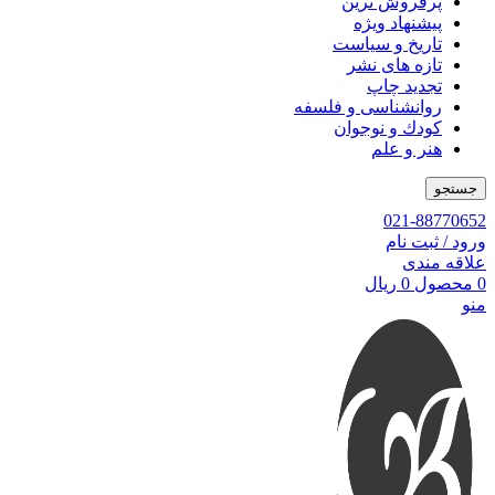
پرفروش ترین
پیشنهاد ویژه
تاریخ و سیاست
تازه های نشر
تجدید چاپ
روانشناسی و فلسفه
کودك و نوجوان
هنر و علم
جستجو
021-88770652
ورود / ثبت نام
علاقه مندی
0
محصول
0
ریال
منو