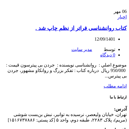
06
مهر
اخبار
كتاب روانشناسی فراتر از نظم چاپ شد .
12/09/1401
توسط
مدیر سایت
0
دیدگاه
موضوع اصلي : روانشناسی نويسنده : جردن بی پیترسون قيمت :
950/000 ریال درباره کتاب : تفکر بزرگ و روانکاو مشهور، جردن
بی پیترس...
ادامه مطلب
ارتباط با ما
آدرس:
تهران، خیابان وليعصر، نرسيده به توانير، نبش بن‌بست شوشی
(مريم)، پلاک ۲۲۸۳، طبقه دوم، واحد ۵ [کد پستی: ۱۵۱۶۷۳۷۸۸۶]