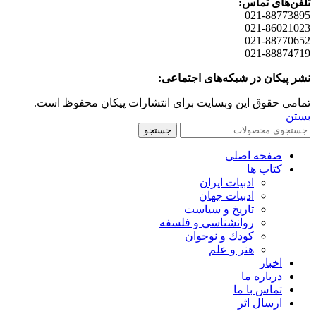
تلفن‌های تماس:
021-88773895
021-86021023
021-88770652
021-88874719
نشر پیکان در شبکه‌های اجتماعی:
تمامی حقوق این وبسایت برای انتشارات پیکان محفوظ است.
بستن
جستجو
صفحه اصلی
کتاب ها
ادبیات ایران
ادبیات جهان
تاریخ و سیاست
روانشناسی و فلسفه
کودك و نوجوان
هنر و علم
اخبار
درباره ما
تماس با ما
ارسال اثر