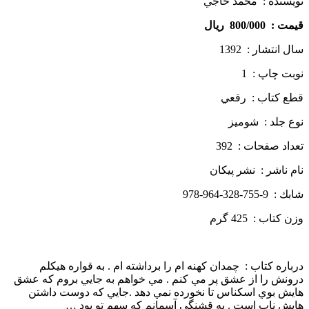
نويسنده : محمد حاجي
قيمت : 800/000 ريال
سال انتشار : 1392
نوبت چاپ : 1
قطع كتاب : رقعي
نوع جلد : شوميز
تعداد صفحات : 392
نام ناشر : نشر پيكان
شابك : 9-755-328-964-978
وزن كتاب : 425 گرم
درباره كتاب : چمدان كهنه ام را برداشته ام . به قواره هيكلم
درونش را از عشق پر مي كنم . مي خواهم به جايي بروم كه عشق
هايش بوي اسكناس تا نخورده نمي دهد .جايي كه دوست داشتن
هايش ناب است . به قشنگي آسمانم كه سهم تو بود …