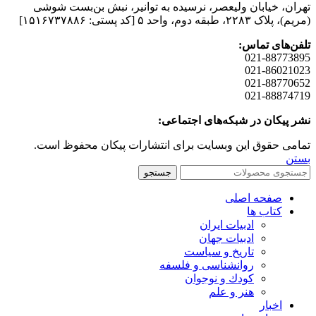
تهران، خیابان وليعصر، نرسيده به توانير، نبش بن‌بست شوشی
(مريم)، پلاک ۲۲۸۳، طبقه دوم، واحد ۵ [کد پستی: ۱۵۱۶۷۳۷۸۸۶]
تلفن‌های تماس:
021-88773895
021-86021023
021-88770652
021-88874719
نشر پیکان در شبکه‌های اجتماعی:
تمامی حقوق این وبسایت برای انتشارات پیکان محفوظ است.
بستن
جستجو
صفحه اصلی
کتاب ها
ادبیات ایران
ادبیات جهان
تاریخ و سیاست
روانشناسی و فلسفه
کودك و نوجوان
هنر و علم
اخبار