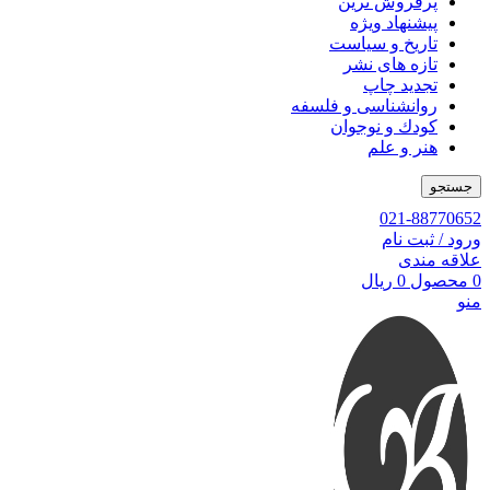
پرفروش ترین
پیشنهاد ویژه
تاریخ و سیاست
تازه های نشر
تجدید چاپ
روانشناسی و فلسفه
کودك و نوجوان
هنر و علم
جستجو
021-88770652
ورود / ثبت نام
علاقه مندی
0
محصول
0
ریال
منو