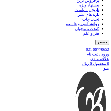
پرفروش ترین
پیشنهاد ویژه
تاریخ و سیاست
تازه های نشر
تجدید چاپ
روانشناسی و فلسفه
کودك و نوجوان
هنر و علم
جستجو
021-88770652
ورود / ثبت نام
علاقه مندی
0
محصول
0
ریال
منو