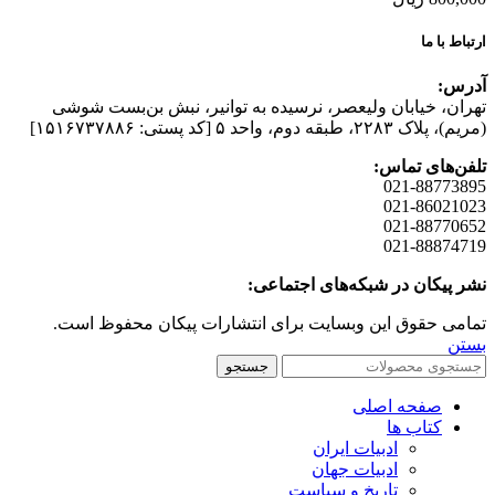
ارتباط با ما
آدرس:
تهران، خیابان وليعصر، نرسيده به توانير، نبش بن‌بست شوشی
(مريم)، پلاک ۲۲۸۳، طبقه دوم، واحد ۵ [کد پستی: ۱۵۱۶۷۳۷۸۸۶]
تلفن‌های تماس:
021-88773895
021-86021023
021-88770652
021-88874719
نشر پیکان در شبکه‌های اجتماعی:
تمامی حقوق این وبسایت برای انتشارات پیکان محفوظ است.
بستن
جستجو
صفحه اصلی
کتاب ها
ادبیات ایران
ادبیات جهان
تاریخ و سیاست