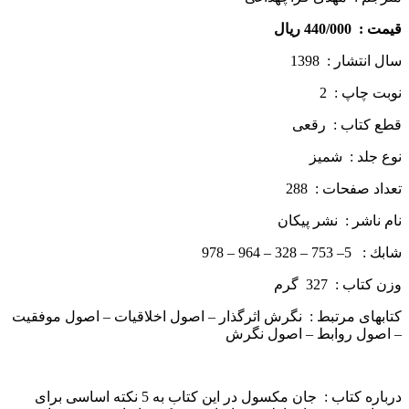
قيمت :
440/000 ريال
سال انتشار : 1398
نوبت چاپ : 2
قطع كتاب : رقعی
نوع جلد : شمیز
تعداد صفحات : 288
نام ناشر : نشر پيكان
شابك : 5– 753 – 328 – 964 – 978
وزن كتاب : 327 گرم
کتاب­های مرتبط : نگرش اثرگذار – اصول اخلاقیات – اصول موفقیت
– اصول روابط – اصول نگرش
درباره كتاب : جان مکسول در این کتاب به 5 نکته اساسی برای