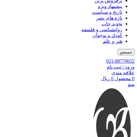
پرفروش ترین
پیشنهاد ویژه
تاریخ و سیاست
تازه های نشر
تجدید چاپ
روانشناسی و فلسفه
کودك و نوجوان
هنر و علم
جستجو
021-88770652
ورود / ثبت نام
علاقه مندی
0
محصول
0
ریال
منو