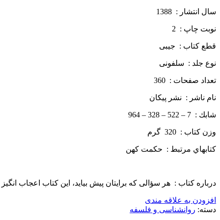
سال انتشار : 1388
نوبت چاپ : 2
قطع كتاب : جیبی
نوع جلد : سلفونی
تعداد صفحات : 360
نام ناشر : نشر پيكان
شابك : 7 – 522 – 328 – 964
وزن كتاب : 320 گرم
كتاب­هاي مرتبط : حکمت کهن
درباره كتاب : هر سؤالی که برایتان پیش بیاید، این کتاب اعجاب ­انگیز
افزودن به علاقه مندی
دسته:
روانشناسی و فلسفه