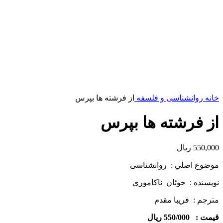
خانه
روانشناسی و فلسفه
از فرشته ها بپرس
از فرشته ها بپرس
550,000
ریال
موضوع اصلي : روانشناسی
نويسنده : جوئان ناکاموری
مترجم : فریبا مقدم
قيمت : 550/000 ريال