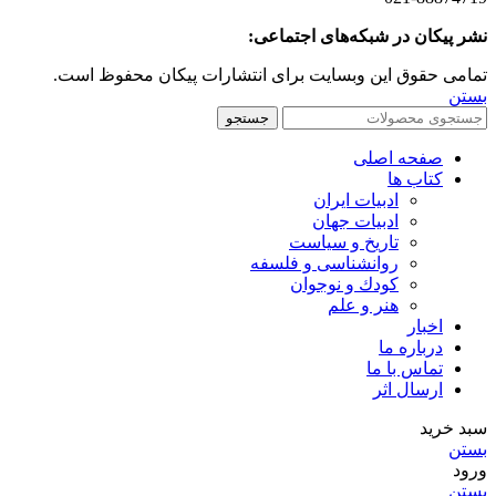
نشر پیکان در شبکه‌های اجتماعی:
تمامی حقوق این وبسایت برای انتشارات پیکان محفوظ است.
بستن
جستجو
صفحه اصلی
کتاب ها
ادبیات ایران
ادبیات جهان
تاریخ و سیاست
روانشناسی و فلسفه
کودك و نوجوان
هنر و علم
اخبار
درباره ما
تماس با ما
ارسال اثر
سبد خرید
بستن
ورود
بستن