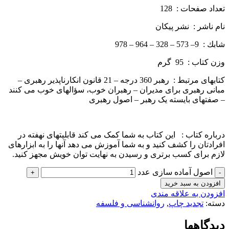
تعداد صفحات : 128
نام ناشر : نشر پيكان
شابك : 9– 573 – 328 – 964 – 978
وزن كتاب : 95 گرم
کتاب­های مرتبط : رهبر 360 درجه – 21 قانون انکارناپذیر رهبری –
مبانی رهبری برای مدیران – رهبران خوب، سؤال­های خوب می­ کنند
– صفتهای بایسته یک رهبر – اصول رهبری
درباره كتاب : این کتاب به شما کمک می­ کند قابلیت­های نهفته در
افرادتان را کشف کنید و به شما آموزش می­ دهد آن­ها را به ابزارهای
لازم برای کسب برتری و رسیدن به نهایت توان خویش مجهز کنید.
اصول آماده سازی عدد
افزودن به سبد خرید
افزودن به علاقه مندی
دسته:
تجدید چاپ
,
روانشناسی و فلسفه
دیدگاهها