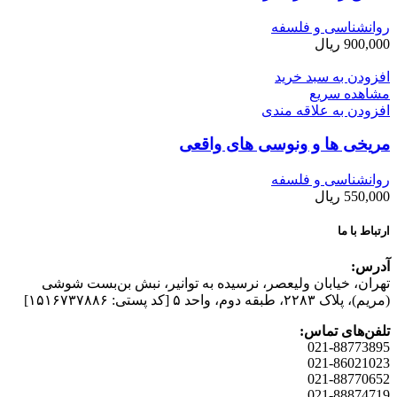
روانشناسی و فلسفه
900,000
ریال
افزودن به سبد خرید
مشاهده سریع
افزودن به علاقه مندی
مریخی ها و ونوسی های واقعی
روانشناسی و فلسفه
550,000
ریال
ارتباط با ما
آدرس:
تهران، خیابان وليعصر، نرسيده به توانير، نبش بن‌بست شوشی
(مريم)، پلاک ۲۲۸۳، طبقه دوم، واحد ۵ [کد پستی: ۱۵۱۶۷۳۷۸۸۶]
تلفن‌های تماس:
021-88773895
021-86021023
021-88770652
021-88874719