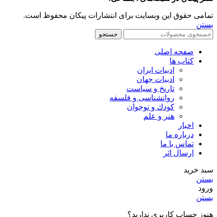
تمامی حقوق این وبسایت برای انتشارات پیکان محفوظ است.
بستن
جستجو
صفحه اصلی
کتاب ها
ادبیات ایران
ادبیات جهان
تاریخ و سیاست
روانشناسی و فلسفه
کودك و نوجوان
هنر و علم
اخبار
درباره ما
تماس با ما
ارسال اثر
سبد خرید
بستن
ورود
بستن
هنوز حساب کاربری ندارید؟