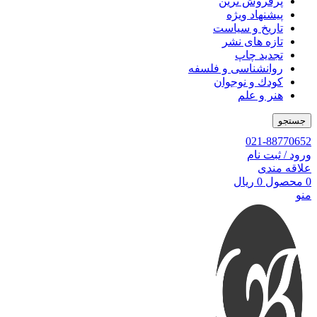
پرفروش ترین
پیشنهاد ویژه
تاریخ و سیاست
تازه های نشر
تجدید چاپ
روانشناسی و فلسفه
کودك و نوجوان
هنر و علم
جستجو
021-88770652
ورود / ثبت نام
علاقه مندی
0
محصول
0
ریال
منو