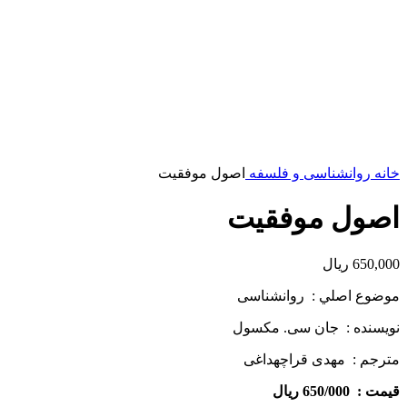
خانه
روانشناسی و فلسفه
اصول موفقيت
اصول موفقيت
650,000
ریال
موضوع اصلي : روانشناسی
نويسنده : جان سی. مکسول
مترجم : مهدی قراچه­داغی
قيمت :
650/000 ريال