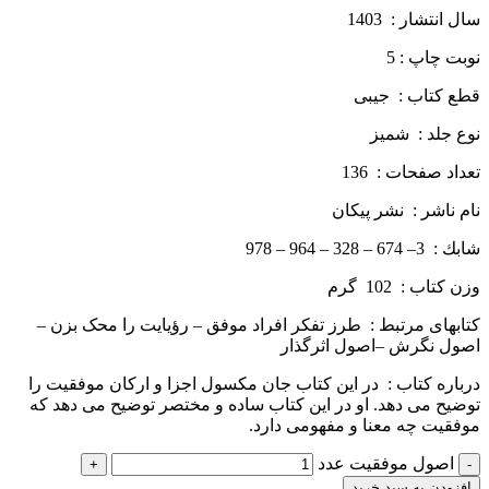
سال انتشار : 1403
نوبت چاپ : 5
قطع كتاب : جیبی
نوع جلد : شمیز
تعداد صفحات : 136
نام ناشر : نشر پيكان
شابك : 3– 674 – 328 – 964 – 978
وزن كتاب : 102 گرم
کتاب­های مرتبط : طرز تفکر افراد موفق – رؤیایت را محک بزن –
اصول نگرش –اصول اثرگذار
درباره كتاب : در این کتاب جان مکسول اجزا و ارکان موفقیت را
توضیح می­ دهد. او در این کتاب ساده و مختصر توضیح می­ دهد که
موفقیت چه معنا و مفهومی دارد.
اصول موفقيت عدد
افزودن به سبد خرید