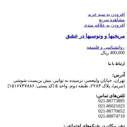
افزودن به سبد خرید
مشاهده سریع
افزودن به علاقه مندی
مریخیها و ونوسیها در عشق
روانشناسی و فلسفه
400,000
ریال
ارتباط با ما
آدرس:
تهران، خیابان وليعصر، نرسيده به توانير، نبش بن‌بست شوشی
(مريم)، پلاک ۲۲۸۳، طبقه دوم، واحد ۵ [کد پستی: ۱۵۱۶۷۳۷۸۸۶]
تلفن‌های تماس:
021-88773895
021-86021023
021-88770652
021-88874719
نشر پیکان در شبکه‌های اجتماعی: