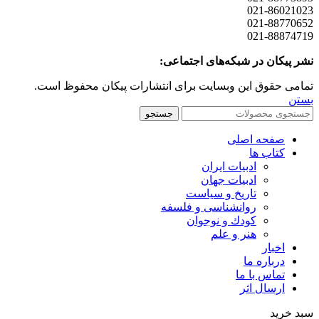
021-86021023
021-88770652
021-88874719
نشر پیکان در شبکه‌های اجتماعی:
تمامی حقوق این وبسایت برای انتشارات پیکان محفوظ است.
بستن
جستجو
صفحه اصلی
کتاب ها
ادبیات ایران
ادبیات جهان
تاریخ و سیاست
روانشناسی و فلسفه
کودك و نوجوان
هنر و علم
اخبار
درباره ما
تماس با ما
ارسال اثر
سبد خرید