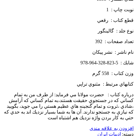
نوبت چاپ : 1
قطع كتاب : رقعي
نوع جلد : گالينگور
تعداد صفحات : 392
نام ناشر : نشر پيكان
شابك : 5-823-328-964-978
وزن كتاب : 558 گرم
كتابهاي مرتبط : مثنوي تراپي
درباره كتاب : حضرت مولانا مي فرمايد: از طرف من به تمام
كساني كه در جستجوي حقيقت هستند،به تمام كساني كه آرامش
،شادي ،ثروت و تمام گنجينه هاي عظيم هستي را مي جويد، بگوييد
كه نيازي به جستجو ندارند. آن ها به شما بسيار نزديك اند به حدي كه
حتي به كار بردن واژه نزديك هم اشتباه است
افزودن به علاقه مندی
دسته:
ادبیات ایران