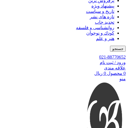
پرفروش ترین
پیشنهاد ویژه
تاریخ و سیاست
تازه های نشر
تجدید چاپ
روانشناسی و فلسفه
کودك و نوجوان
هنر و علم
جستجو
021-88770652
ورود / ثبت نام
علاقه مندی
0
محصول
0
ریال
منو