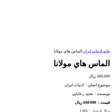
خانه
ادبیات ایران
الماس هاي مولانا
الماس هاي مولانا
600,000
ریال
موضوع اصلي : ادبيات ايران
نويسنده : مجيد رعايايي
قيمت : 600/000 ريال
سال انتشار : 1393