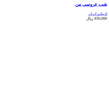
شب عروسی من
ادبیات ایران
850,000
ریال