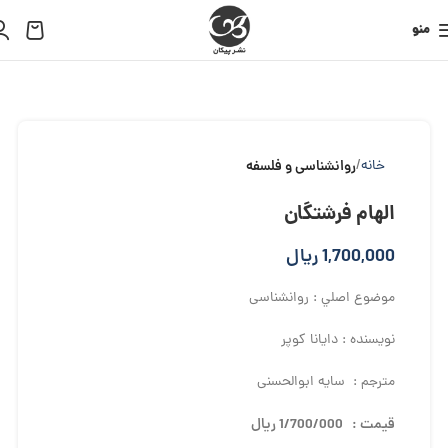
منو
خانه
روانشناسی و فلسفه
الهام فرشتگان
1,700,000
ریال
موضوع اصلي : روانشناسی
نويسنده : دایانا کوپر
مترجم : سایه ابوالحسنی
قيمت : 1/700/000 ريال