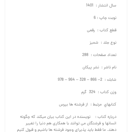
سال انتشار : 1401
نوبت چاپ : 6
قطع كتاب : رقعی
نوع جلد : شمیز
تعداد صفحات : 288
نام ناشر : نشر پيكان
شابك : 2– 866 – 328 – 964 – 978
وزن كتاب : 324 گرم
كتاب­هاي مرتبط : از فرشته­ ها بپرس
درباره كتاب : نویسنده در این کتاب بیان می­کند که چگونه
انسان­ها و فرشتگان می­ توانند با همکاری هم دنیا را تغییر
دهند. ما فقط باید پذیرای وجود فرشته ­ها باشیم و قبول کنیم