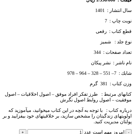
سال انتشار : 1401
نوبت چاپ : 7
قطع كتاب : رقعی
نوع جلد : شمیز
تعداد صفحات : 344
نام ناشر : نشر پيكان
شابك : 7– 551 – 328 – 964 – 978
وزن كتاب : 381 گرم
کتاب­های مرتبط : طرز تفکر افراد موفق – اصول اخلاقیات – اصول
موفقیت – اصول روابط اصول نگرش
درباره كتاب : با توجه به آنچه در این کتاب می­خوانید، می­آموزید که
اولویت­های زندگی­تان را مشخص سازید، بر خلاقیت­های خود بیفزایید و بر
پولتان مدیریت کنید.
امروز مهم است عدد