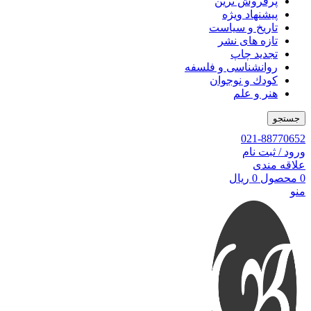
پرفروش ترین
پیشنهاد ویژه
تاریخ و سیاست
تازه های نشر
تجدید چاپ
روانشناسی و فلسفه
کودك و نوجوان
هنر و علم
جستجو
021-88770652
ورود / ثبت نام
علاقه مندی
0
محصول
0
ریال
منو