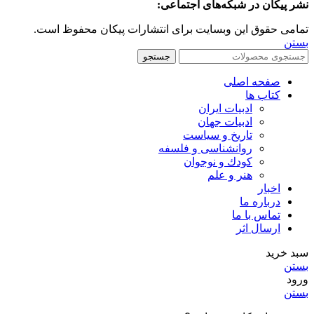
نشر پیکان در شبکه‌های اجتماعی:
تمامی حقوق این وبسایت برای انتشارات پیکان محفوظ است.
بستن
جستجو
صفحه اصلی
کتاب ها
ادبیات ایران
ادبیات جهان
تاریخ و سیاست
روانشناسی و فلسفه
کودك و نوجوان
هنر و علم
اخبار
درباره ما
تماس با ما
ارسال اثر
سبد خرید
بستن
ورود
بستن