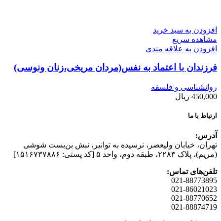
افزودن به سبد خرید
مشاهده سریع
افزودن به علاقه مندی
فرزندان با اعتماد به نفس(مردان مریخی،زنان ونوسی)
روانشناسی و فلسفه
450,000
ریال
ارتباط با ما
آدرس:
تهران، خیابان وليعصر، نرسيده به توانير، نبش بن‌بست شوشی
(مريم)، پلاک ۲۲۸۳، طبقه دوم، واحد ۵ [کد پستی: ۱۵۱۶۷۳۷۸۸۶]
تلفن‌های تماس:
021-88773895
021-86021023
021-88770652
021-88874719