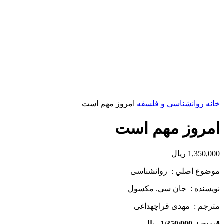
خانه
روانشناسی و فلسفه
امروز مهم است
امروز مهم است
1,350,000
ریال
موضوع اصلي : روانشناسی
نويسنده : جان سی. مکسول
مترجم : مهدی قراچه­داغی
قيمت : 1/350/000 ريال