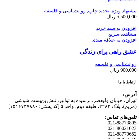
پیشنهاد ویژه
,
تجدید چاپ
,
روانشناسی و فلسفه
5,500,000
ریال
افزودن به سبد خرید
مشاهده سریع
افزودن به علاقه مندی
عشق راهی برای زندگی
روانشناسی و فلسفه
900,000
ریال
ارتباط با ما
آدرس:
تهران، خیابان وليعصر، نرسيده به توانير، نبش بن‌بست شوشی
(مريم)، پلاک ۲۲۸۳، طبقه دوم، واحد ۵ [کد پستی: ۱۵۱۶۷۳۷۸۸۶]
تلفن‌های تماس:
021-88773895
021-86021023
021-88770652