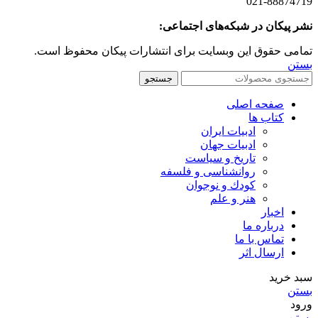
021-88874719
نشر پیکان در شبکه‌های اجتماعی:
تمامی حقوق این وبسایت برای انتشارات پیکان محفوظ است.
بستن
جستجو
صفحه اصلی
کتاب ها
ادبیات ایران
ادبیات جهان
تاریخ و سیاست
روانشناسی و فلسفه
کودك و نوجوان
هنر و علم
اخبار
درباره ما
تماس با ما
ارسال اثر
سبد خرید
بستن
ورود
بستن