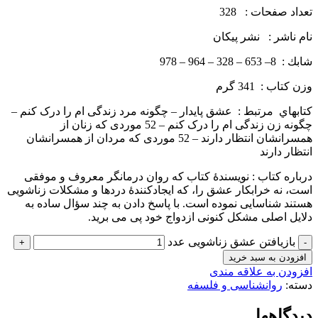
تعداد صفحات : 328
نام ناشر : نشر پيكان
شابك : 8– 653 – 328 – 964 – 978
وزن كتاب : 341 گرم
کتاب­هاي مرتبط : عشق پایدار – چگونه مرد زندگی­ ام را درک کنم –
چگونه زن زندگی­ ام را درک کنم – 52 موردی که زنان از
همسرانشان انتظار دارند – 52 موردی که مردان از همسرانشان
انتظار دارند
درباره كتاب : نویسندۀ کتاب که روان­ درمانگر معروف و موفقی
است، نه خرابکار عشق را، که ایجادکنندۀ دردها و مشکلات زناشویی
هستند شناسایی نموده است. با پاسخ دادن به چند سؤال ساده به
دلایل اصلی مشکل کنونی ازدواج خود پی می­ برید.
بازیافتن عشق زناشویی عدد
افزودن به سبد خرید
افزودن به علاقه مندی
دسته:
روانشناسی و فلسفه
دیدگاهها