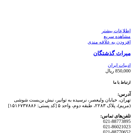
اطلاعات بیشتر
مشاهده سریع
افزودن به علاقه مندی
میراث گذشتگان
ادبیات ایران
850,000
ریال
ارتباط با ما
آدرس:
تهران، خیابان وليعصر، نرسيده به توانير، نبش بن‌بست شوشی
(مريم)، پلاک ۲۲۸۳، طبقه دوم، واحد ۵ [کد پستی: ۱۵۱۶۷۳۷۸۸۶]
تلفن‌های تماس:
021-88773895
021-86021023
021-88770652