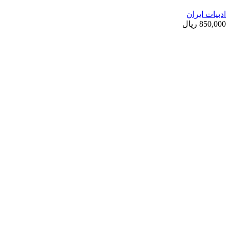
ادبیات ایران
850,000
ریال