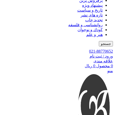
پرفروش ترین
پیشنهاد ویژه
تاریخ و سیاست
تازه های نشر
تجدید چاپ
روانشناسی و فلسفه
کودك و نوجوان
هنر و علم
جستجو
021-88770652
ورود / ثبت نام
علاقه مندی
0
محصول
0
ریال
منو