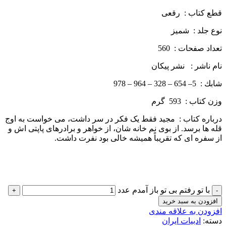
قطع كتاب : رقعی
نوع جلد : شمیز
تعداد صفحات : 560
نام ناشر : نشر پيكان
شابك : 5– 654 – 328 – 964 – 978
وزن كتاب : 593 گرم
درباره كتاب : مجید فقط یک فکر در سر داشت، می­ خواست به اوج
قله ­ها برسد. از بوی نم خانه­ شان، از خواهر و برادرهای پاپتی­ اش و
از سفره ­ای که تقریباً همیشه خالی بود نفرت داشت.
با تو رفتم بی ­تو باز آمدم عدد
افزودن به سبد خرید
افزودن به علاقه مندی
دسته:
ادبیات ایران