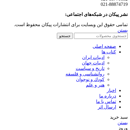
021-88874719
نشر پیکان در شبکه‌های اجتماعی:
تمامی حقوق این وبسایت برای انتشارات پیکان محفوظ است.
بستن
جستجو
صفحه اصلی
کتاب ها
ادبیات ایران
ادبیات جهان
تاریخ و سیاست
روانشناسی و فلسفه
کودك و نوجوان
هنر و علم
اخبار
درباره ما
تماس با ما
ارسال اثر
سبد خرید
بستن
ورود