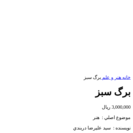
خانه
هنر و علم
برگ سبز
برگ سبز
3,000,000
ریال
موضوع اصلي : هنر
نويسنده : سيد عليرضا دربندي