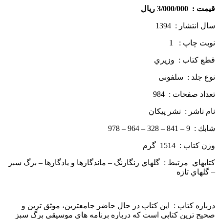
قيمت : 3/000/000 ريال
سال انتشار : 1394
نوبت چاپ : 1
قطع كتاب : وزيري
نوع جلد : سلفونی
تعداد صفحات : 984
نام ناشر : نشر پيكان
شابك : 9 – 841 – 328 – 964 – 978
وزن كتاب : 1514 گرم
كتاب­هاي مرتبط : گلهاي رنگارنگ – ماندگارها و يادگارها – برگ سبز
– گلهاي تازه
درباره كتاب : اين كتاب در حال حاضر جامع­ترين، موثق­ ترين و
صحيح­ ترين كتابي است كه درباره برنامه ­هاي موسيقي برگ سبز