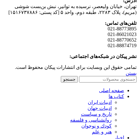
آدرس:
تهران، خیابان وليعصر، نرسيده به توانير، نبش بن‌بست شوشی
(مريم)، پلاک ۲۲۸۳، طبقه دوم، واحد ۵ [کد پستی: ۱۵۱۶۷۳۷۸۸۶]
تلفن‌های تماس:
021-88773895
021-86021023
021-88770652
021-88874719
نشر پیکان در شبکه‌های اجتماعی:
تمامی حقوق این وبسایت برای انتشارات پیکان محفوظ است.
بستن
جستجو
صفحه اصلی
کتاب ها
ادبیات ایران
ادبیات جهان
تاریخ و سیاست
روانشناسی و فلسفه
کودك و نوجوان
هنر و علم
اخبار