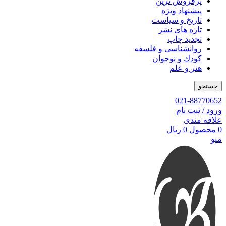
پرفروش ترین
پیشنهاد ویژه
تاریخ و سیاست
تازه های نشر
تجدید چاپ
روانشناسی و فلسفه
کودك و نوجوان
هنر و علم
جستجو
021-88770652
ورود / ثبت نام
علاقه مندی
0
محصول
0
ریال
منو