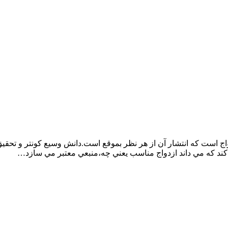
اج است كه انتشار آن از هر نظر بموقع است.دانش وسيع كونتر و تحقيق
مي كند كه مي داند ازدواج مناسب يعني چه،منبعي معتبر مي سازد…