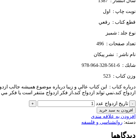
سال انتشار : 1387
نوبت چاپ : اول
قطع كتاب : رقعي
نوع جلد : شميز
تعداد صفحات : 496
نام ناشر : نشر پيكان
شابك : 6-561-328-964-978
وزن كتاب : 523
درباره كتاب : اين كتاب عالي و زيبا درباره موضوع هميشه جالب ازدو
ازدواج كند،نمي تواند ازدواج كند،از فكر ازدواج متنفر است يا فكر 
تاریخ ازدواج عدد
افزودن به سبد خرید
افزودن به علاقه مندی
دسته:
روانشناسی و فلسفه
دیدگاهها