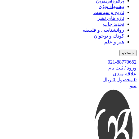
پرفروش ترین
پیشنهاد ویژه
تاریخ و سیاست
تازه های نشر
تجدید چاپ
روانشناسی و فلسفه
کودك و نوجوان
هنر و علم
جستجو
021-88770652
ورود / ثبت نام
علاقه مندی
0
محصول
0
ریال
منو