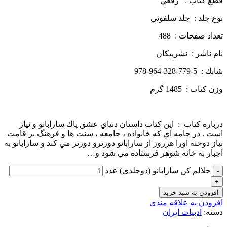
قطع كتاب : رقعي
نوع جلد : جلد سلفوني
تعداد صفحات : 488
نام ناشر : نشرپيكان
شابك : 5-779-328-964-978
وزن كتاب : 1485 گرم
درباره كتاب : اين كتاب داستان دنياي عشق پاك سارابانو و نياز
است . در جامه اي كه خانواده ، جامعه ، سنت ها و فرهنگ بر قامت
نياز دوخته اورا هرروز از سارابانو دورترو دورتر مي كند و سارابانو به
اجبار به خانه شوهر فرستاده مي شود و…
حلالم کن سارابانو (دوجلدی) عدد
افزودن به سبد خرید
افزودن به علاقه مندی
دسته:
ادبیات ایران