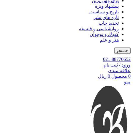
پرفروش ترین
پیشنهاد ویژه
تاریخ و سیاست
تازه های نشر
تجدید چاپ
روانشناسی و فلسفه
کودك و نوجوان
هنر و علم
جستجو
021-88770652
ورود / ثبت نام
علاقه مندی
0
محصول
0
ریال
منو