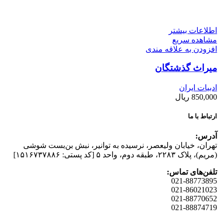
اطلاعات بیشتر
مشاهده سریع
افزودن به علاقه مندی
میراث گذشتگان
ادبیات ایران
850,000
ریال
ارتباط با ما
آدرس:
تهران، خیابان وليعصر، نرسيده به توانير، نبش بن‌بست شوشی
(مريم)، پلاک ۲۲۸۳، طبقه دوم، واحد ۵ [کد پستی: ۱۵۱۶۷۳۷۸۸۶]
تلفن‌های تماس:
021-88773895
021-86021023
021-88770652
021-88874719