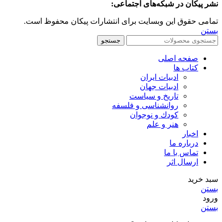
نشر پیکان در شبکه‌های اجتماعی:
تمامی حقوق این وبسایت برای انتشارات پیکان محفوظ است.
بستن
جستجو
صفحه اصلی
کتاب ها
ادبیات ایران
ادبیات جهان
تاریخ و سیاست
روانشناسی و فلسفه
کودك و نوجوان
هنر و علم
اخبار
درباره ما
تماس با ما
ارسال اثر
سبد خرید
بستن
ورود
بستن