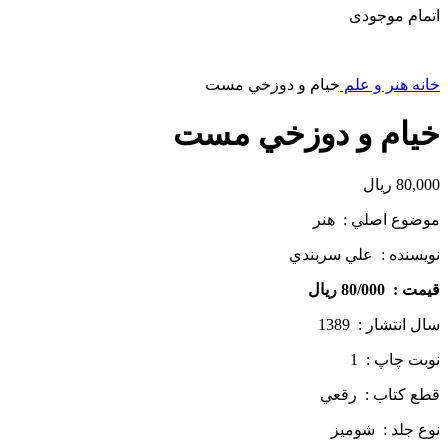
اتمام موجودی
خانه
هنر و علم
خيام و دوزخي مست
خيام و دوزخي مست
80,000
ریال
موضوع اصلي : هنر
نويسنده : علي سربندي
قيمت : 80/000 ريال
سال انتشار : 1389
نوبت چاپ : 1
قطع كتاب : رقعي
نوع جلد : شوميز