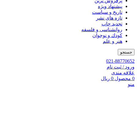
پرفروش ترین
پیشنهاد ویژه
تاریخ و سیاست
تازه های نشر
تجدید چاپ
روانشناسی و فلسفه
کودك و نوجوان
هنر و علم
جستجو
021-88770652
ورود / ثبت نام
علاقه مندی
0
محصول
0
ریال
منو