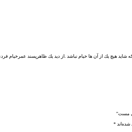
كه شايد هيچ يك از آن ها خيام نباشد .از ديد يك ظاهرپسند عمرخيام فر
خي مست”
شده‌اند
*