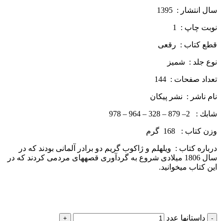
سال انتشار : 1395
نوبت چاپ : 1
قطع كتاب : رقعی
نوع جلد : شمیز
تعداد صفحات : 144
نام ناشر : نشر پيكان
شابك : 2– 879 – 328 – 964 – 978
وزن كتاب : 168 گرم
درباره كتاب : ویلهلم و ژاکوب گریم دو برادر آلمانی بودند که در
سال 1806 میلادی شروع به گردآوری قصه­های مردمی کردند که در
این کتاب می­خوانید.
داستانها عدد