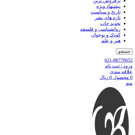
پرفروش ترین
پیشنهاد ویژه
تاریخ و سیاست
تازه های نشر
تجدید چاپ
روانشناسی و فلسفه
کودك و نوجوان
هنر و علم
جستجو
021-88770652
ورود / ثبت نام
علاقه مندی
0
محصول
0
ریال
منو