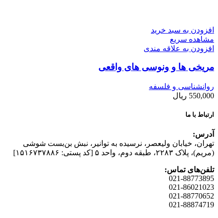
افزودن به سبد خرید
مشاهده سریع
افزودن به علاقه مندی
مریخی ها و ونوسی های واقعی
روانشناسی و فلسفه
550,000
ریال
ارتباط با ما
آدرس:
تهران، خیابان وليعصر، نرسيده به توانير، نبش بن‌بست شوشی
(مريم)، پلاک ۲۲۸۳، طبقه دوم، واحد ۵ [کد پستی: ۱۵۱۶۷۳۷۸۸۶]
تلفن‌های تماس:
021-88773895
021-86021023
021-88770652
021-88874719