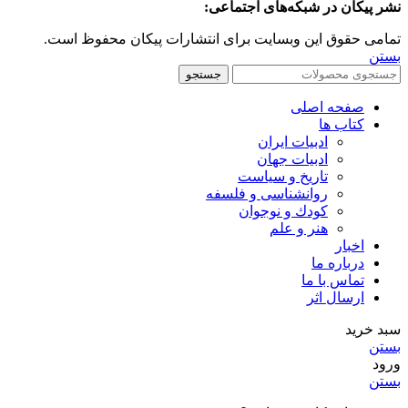
نشر پیکان در شبکه‌های اجتماعی:
تمامی حقوق این وبسایت برای انتشارات پیکان محفوظ است.
بستن
جستجو
صفحه اصلی
کتاب ها
ادبیات ایران
ادبیات جهان
تاریخ و سیاست
روانشناسی و فلسفه
کودك و نوجوان
هنر و علم
اخبار
درباره ما
تماس با ما
ارسال اثر
سبد خرید
بستن
ورود
بستن