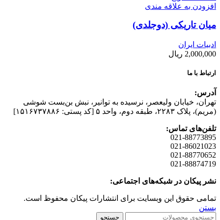
افزودن به علاقه مندی
میان تاریکی (دوجلدی)
ادبیات ایران
2,000,000
ریال
ارتباط با ما
آدرس:
تهران، خیابان وليعصر، نرسيده به توانير، نبش بن‌بست شوشی
(مريم)، پلاک ۲۲۸۳، طبقه دوم، واحد ۵ [کد پستی: ۱۵۱۶۷۳۷۸۸۶]
تلفن‌های تماس:
021-88773895
021-86021023
021-88770652
021-88874719
نشر پیکان در شبکه‌های اجتماعی:
تمامی حقوق این وبسایت برای انتشارات پیکان محفوظ است.
بستن
جستجو