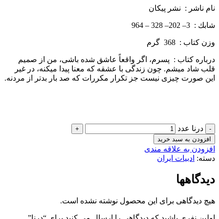
نام ناشر : نشر پيكان
شابك : 3– 202– 328 – 964
وزن كتاب : 368 گرم
درباره كتاب : پسرم، اگر واقعاً عاشق شده باشی، من از صمیم
قلب شاد می­شم. چون زندگی با عشقه که معنا پیدا می­کنه، در غیر
این صورت چیزی نیست جز تکرار مکررات که صد بار بدتر از مردنه.
درنا عدد
افزودن به سبد خرید
افزودن به علاقه مندی
دسته:
ادبیات ایران
دیدگاهها
هیچ دیدگاهی برای این محصول نوشته نشده است.
اولین نفری باشید که دیدگاهی را ارسال می کنید برای “درنا”