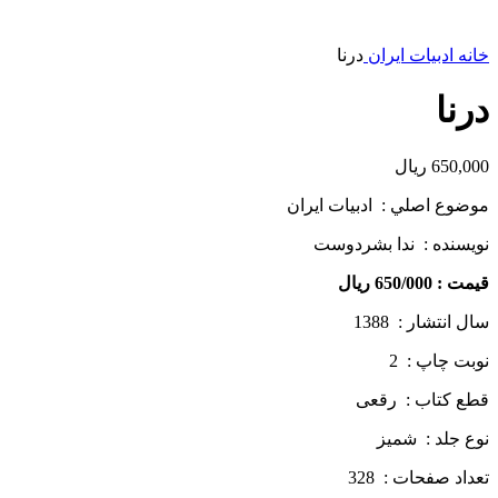
خانه
ادبیات ایران
درنا
درنا
650,000
ریال
موضوع اصلي : ادبیات ایران
نويسنده : ندا بشردوست
قيمت : 650/000 ريال
سال انتشار : 1388
نوبت چاپ : 2
قطع كتاب : رقعی
نوع جلد : شمیز
تعداد صفحات : 328