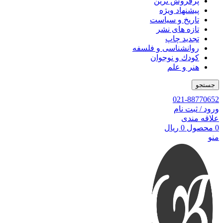
پرفروش ترین
پیشنهاد ویژه
تاریخ و سیاست
تازه های نشر
تجدید چاپ
روانشناسی و فلسفه
کودك و نوجوان
هنر و علم
جستجو
021-88770652
ورود / ثبت نام
علاقه مندی
0
محصول
0
ریال
منو