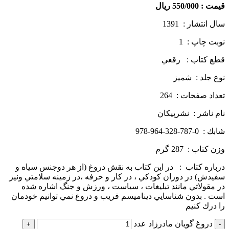
قيمت : 550/000 ريال
سال انتشار : 1391
نوبت چاپ : 1
قطع كتاب : رقعي
نوع جلد : شميز
تعداد صفحات : 264
نام ناشر : نشرپيكان
شابك : 0-787-328-964-978
وزن كتاب : 287 گرم
درباره كتاب : در اين كتاب به نقش دروغ (از هر دوجنس سياه و
سفيدش) در دوران كودكي ، در كار و حرفه ،در زمينه سلامتي ونيز
در مقولاتي مانند تبليغات ، سياست ، ورزش و جنگ اشاره شده
است . بدون شناسايي ديناميسم فريب و دروغ نمي توانيم خودمان
را درك كنيم
دروغ گویان مادرزاد عدد