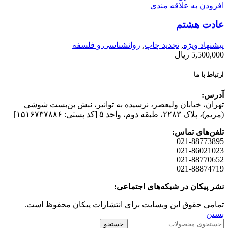
افزودن به علاقه مندی
عادت هشتم
پیشنهاد ویژه
,
تجدید چاپ
,
روانشناسی و فلسفه
5,500,000
ریال
ارتباط با ما
آدرس:
تهران، خیابان وليعصر، نرسيده به توانير، نبش بن‌بست شوشی
(مريم)، پلاک ۲۲۸۳، طبقه دوم، واحد ۵ [کد پستی: ۱۵۱۶۷۳۷۸۸۶]
تلفن‌های تماس:
021-88773895
021-86021023
021-88770652
021-88874719
نشر پیکان در شبکه‌های اجتماعی:
تمامی حقوق این وبسایت برای انتشارات پیکان محفوظ است.
بستن
جستجو