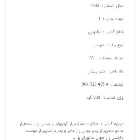
سال انتشار : 1383
نوبت چاپ : 1
قطع كتاب : پالتويي
نوع جلد : شوميز
تعداد صفحات : 96
نام ناشر : نشر پيكان
شابك : 4-403-328-964
وزن كتاب : 200 گرم
درباره كتاب : حكايت دماغ دراز كوچولو رازستان راز است:راز
جادو شدن،راز پسر بودن،راز مادر و پدر داشتن،راز دوست
داشتن،راز جهان جانوران و….