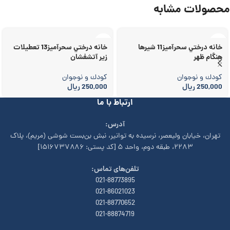
محصولات مشابه
خانه درختي سحرآميز11 شيرها
خانه درختي سحرآميز13 تعطيلات
هنگام ظهر
زير آتشفشان
کودك و نوجوان
کودك و نوجوان
250,000
ریال
250,000
ریال
ارتباط با ما
آدرس:
تهران، خیابان وليعصر، نرسيده به توانير، نبش بن‌بست شوشی (مريم)، پلاک
۲۲۸۳، طبقه دوم، واحد ۵ [کد پستی: ۱۵۱۶۷۳۷۸۸۶]
تلفن‌های تماس:
021-88773895
021-86021023
021-88770652
021-88874719