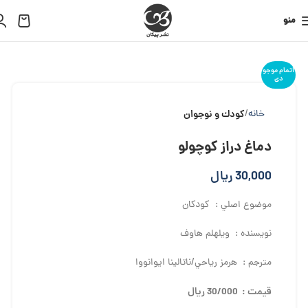
منو
اتمام موجو
دی
خانه
کودك و نوجوان
دماغ دراز كوچولو
30,000
ریال
موضوع اصلي : كودكان
نويسنده : ويلهلم هاوف
مترجم : هرمز رياحي/ناتالينا ايوانووا
قيمت : 30/000 ريال