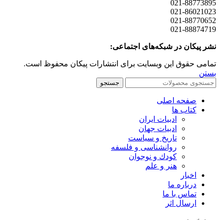
021-88773895
021-86021023
021-88770652
021-88874719
نشر پیکان در شبکه‌های اجتماعی:
تمامی حقوق این وبسایت برای انتشارات پیکان محفوظ است.
بستن
جستجو
صفحه اصلی
کتاب ها
ادبیات ایران
ادبیات جهان
تاریخ و سیاست
روانشناسی و فلسفه
کودك و نوجوان
هنر و علم
اخبار
درباره ما
تماس با ما
ارسال اثر