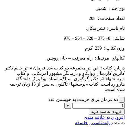
نوع جلد : شمیز
تعداد صفحات : 208
نام ناشر : نشر پيكان
شابك : 8– 075 – 328 – 964 – 978
وزن كتاب : 239 گرم
كتاب­هاي مرتبط : راه معرفت – جان روشن
درباره كتاب : این اثر مجموعه دو کتاب «ده فرمان » اثر خانم دکتر
کاترین کاردینال روانکاو و درمانگر مشهور امریکایی، و کتاب
«پرسشها» اثر دکتر گرگوری استاک، استاد بیوفیزیک دانشگاه
هاروارد است. کتاب «پرسشها» تاکنون به بیش از 15 زبان ترجمه
شده است.
ده فرمان برای حرمت به خویشتن عدد
افزودن به سبد خرید
افزودن به علاقه مندی
دسته:
روانشناسی و فلسفه