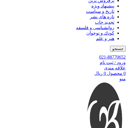
پرفروش ترین
پیشنهاد ویژه
تاریخ و سیاست
تازه های نشر
تجدید چاپ
روانشناسی و فلسفه
کودك و نوجوان
هنر و علم
جستجو
021-88770652
ورود / ثبت نام
علاقه مندی
0
محصول
0
ریال
منو