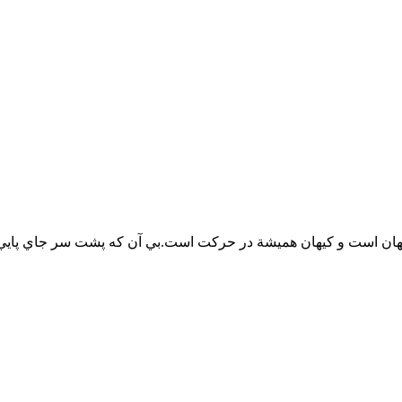
هان است و كيهان هميشة در حركت است.بي آن كه پشت سر جاي پايي ا