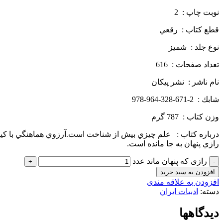
نوبت چاپ : 2
قطع كتاب : رقعي
نوع جلد : شميز
تعداد صفحات : 616
نام ناشر : نشر پيكان
شابك : 2-671-328-964-978
وزن كتاب : 787 گرم
درباره كتاب : علم چيزي بيش از شناخت است.آرزوي هماهنگي با كي
رازي پنهان به جا مانده است.
رازی که پنهان ماند عدد
افزودن به سبد خرید
افزودن به علاقه مندی
دسته:
ادبیات ایران
دیدگاهها