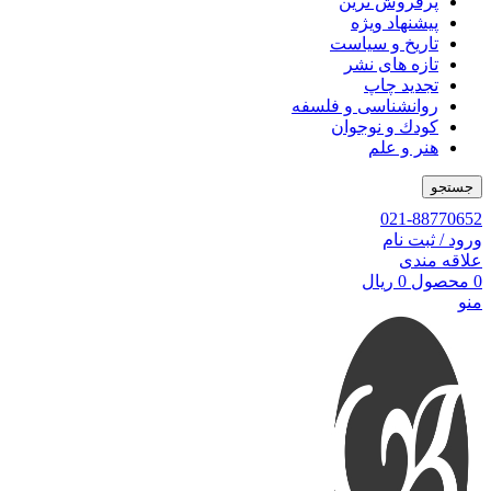
پرفروش ترین
پیشنهاد ویژه
تاریخ و سیاست
تازه های نشر
تجدید چاپ
روانشناسی و فلسفه
کودك و نوجوان
هنر و علم
جستجو
021-88770652
ورود / ثبت نام
علاقه مندی
0
محصول
0
ریال
منو