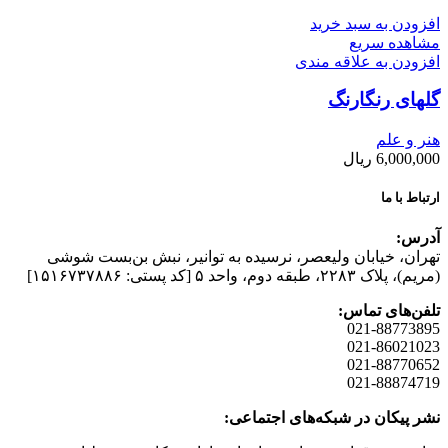
افزودن به سبد خرید
مشاهده سریع
افزودن به علاقه مندی
گلهای رنگارنگ
هنر و علم
6,000,000
ریال
ارتباط با ما
آدرس:
تهران، خیابان وليعصر، نرسيده به توانير، نبش بن‌بست شوشی
(مريم)، پلاک ۲۲۸۳، طبقه دوم، واحد ۵ [کد پستی: ۱۵۱۶۷۳۷۸۸۶]
تلفن‌های تماس:
021-88773895
021-86021023
021-88770652
021-88874719
نشر پیکان در شبکه‌های اجتماعی: