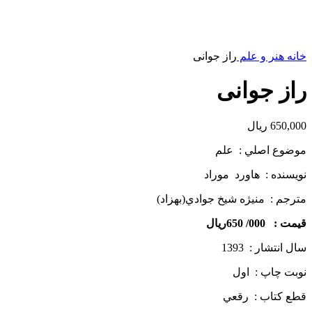
خانه
هنر و علم
راز جوانی
راز جوانی
650,000
ریال
موضوع اصلي : علم
نويسنده : هاورد
موراد
مترجم : منيژه شيخ جوادي(بهزاد)
قيمت : 000/ 650ريال
سال انتشار : 1393
نوبت چاپ : اول
قطع كتاب : رقعي