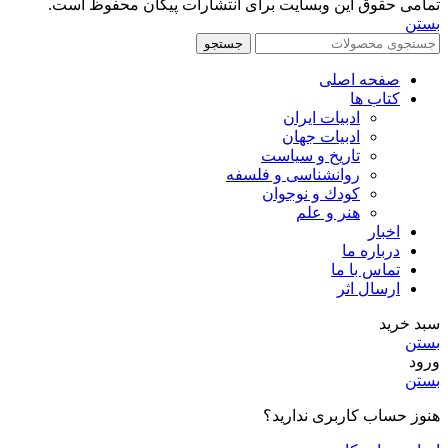
تمامی حقوق این وبسایت برای انتشارات پیکان محفوظ است.
بستن
جستجو
صفحه اصلی
کتاب ها
ادبیات ایران
ادبیات جهان
تاریخ و سیاست
روانشناسی و فلسفه
کودك و نوجوان
هنر و علم
اخبار
درباره ما
تماس با ما
ارسال اثر
سبد خرید
بستن
ورود
بستن
هنوز حساب کاربری ندارید؟