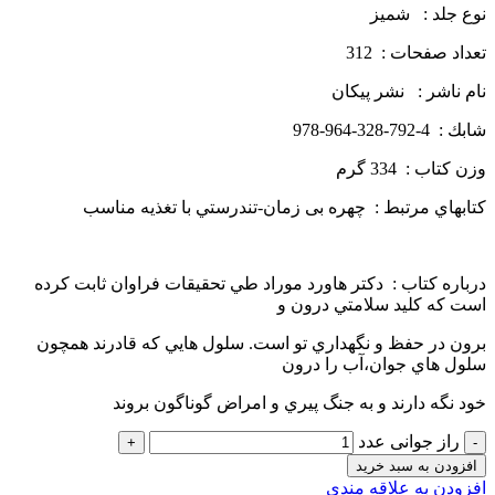
نوع جلد : شميز
تعداد صفحات : 312
نام ناشر : نشر پيكان
شابك : 4-792-328-964-978
وزن كتاب : 334 گرم
كتاب­هاي مرتبط : چهره بی ­زمان-تندرستي با تغذيه مناسب
دربار­ه كتاب : دكتر هاورد موراد طي تحقيقات فراوان ثابت كرده
است كه كليد سلامتي درون و
برون در حفظ و نگهداري تو است. سلول هايي كه قادرند همچون
سلول هاي جوان،آب را درون
خود نگه دارند و به جنگ پيري و امراض گوناگون بروند
راز جوانی عدد
افزودن به سبد خرید
افزودن به علاقه مندی