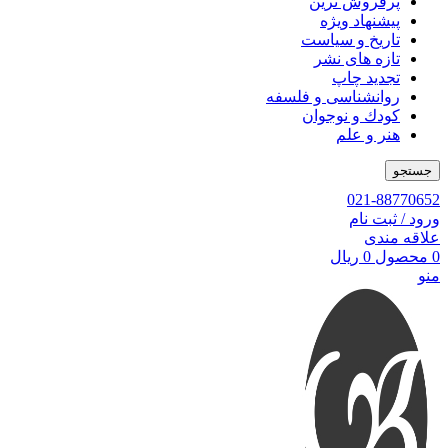
پرفروش ترین
پیشنهاد ویژه
تاریخ و سیاست
تازه های نشر
تجدید چاپ
روانشناسی و فلسفه
کودك و نوجوان
هنر و علم
جستجو
021-88770652
ورود / ثبت نام
علاقه مندی
0
محصول
0
ریال
منو