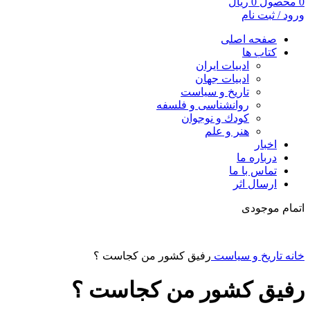
0
محصول
0
ریال
ورود / ثبت نام
صفحه اصلی
کتاب ها
ادبیات ایران
ادبیات جهان
تاریخ و سیاست
روانشناسی و فلسفه
کودك و نوجوان
هنر و علم
اخبار
درباره ما
تماس با ما
ارسال اثر
اتمام موجودی
خانه
تاریخ و سیاست
رفيق كشور من كجاست ؟
رفيق كشور من كجاست ؟