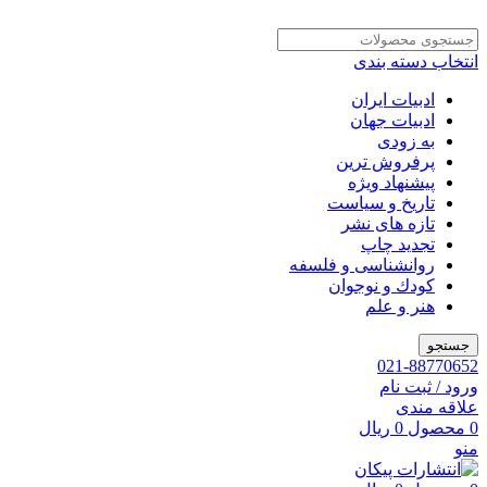
انتخاب دسته بندی
ادبیات ایران
ادبیات جهان
به زودی
پرفروش ترین
پیشنهاد ویژه
تاریخ و سیاست
تازه های نشر
تجدید چاپ
روانشناسی و فلسفه
کودك و نوجوان
هنر و علم
جستجو
021-88770652
ورود / ثبت نام
علاقه مندی
0
محصول
0
ریال
منو