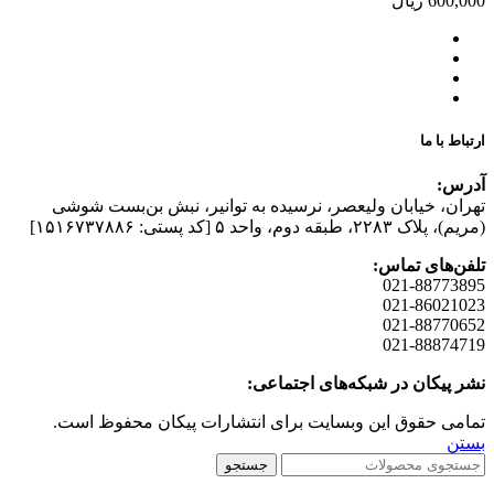
600,000
ریال
ارتباط با ما
آدرس:
تهران، خیابان وليعصر، نرسيده به توانير، نبش بن‌بست شوشی
(مريم)، پلاک ۲۲۸۳، طبقه دوم، واحد ۵ [کد پستی: ۱۵۱۶۷۳۷۸۸۶]
تلفن‌های تماس:
021-88773895
021-86021023
021-88770652
021-88874719
نشر پیکان در شبکه‌های اجتماعی:
تمامی حقوق این وبسایت برای انتشارات پیکان محفوظ است.
بستن
جستجو