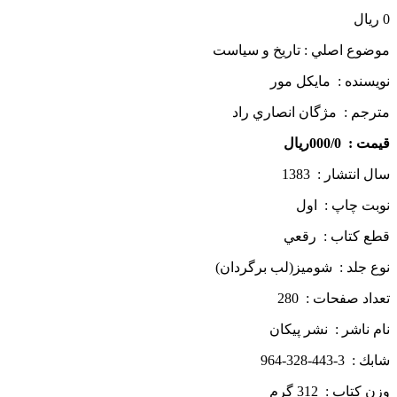
0
ریال
موضوع اصلي : تاريخ و سياست
نويسنده : مايكل مور
مترجم : مژگان انصاري راد
قيمت : 000/0ريال
سال انتشار : 1383
نوبت چاپ : اول
قطع كتاب : رقعي
نوع جلد : شوميز(لب برگردان)
تعداد صفحات : 280
نام ناشر : نشر پيكان
شابك : 3-443-328-964
وزن كتاب : 312 گرم