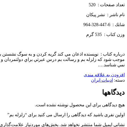
تعداد صفحات : 520
نام ناشر : نشر پيكان
شابك : 6-447-328-964
وزن كتاب : 535 گرم
درباره كتاب : نويسنده اذعان مي كند گريه كردن و به سوگ نشستن برا
موجب شود كه زلزله بم و رسالت بم درس عبرتي براي دولتمردان و دست
نمي شناسد….
افزودن به علاقه مندی
دسته:
ادبیات ایران
دیدگاهها
هیچ دیدگاهی برای این محصول نوشته نشده است.
اولین نفری باشید که دیدگاهی را ارسال می کنید برای “زلزله بم”
نشانی ایمیل شما منتشر نخواهد شد.
بخش‌های موردنیاز علامت‌گذاری 