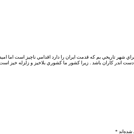
ي شهر تاريخي بم كه قدمت ايران را دارد اقدامي ناچيز است اما اميد
 اندر كاران باشد . زيرا كشور ما كشوري بلاخيز و زلزله خيز است و
شده‌اند
*