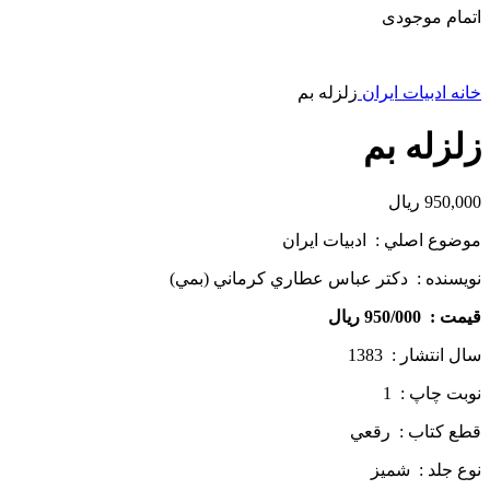
اتمام موجودی
خانه
ادبیات ایران
زلزله بم
زلزله بم
950,000
ریال
موضوع اصلي : ادبيات ايران
نويسنده : دكتر عباس عطاري كرماني (بمي)
قيمت : 950/000 ريال
سال انتشار : 1383
نوبت چاپ : 1
قطع كتاب : رقعي
نوع جلد : شميز