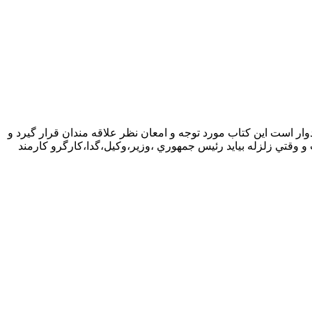
وار است اين كتاب مورد توجه و امعان نظر علاقه مندان قرار گيرد و
 وقتي زلزله بيايد رئيس جمهوري ،وزير،وكيل،گدا،كارگرو كارمند