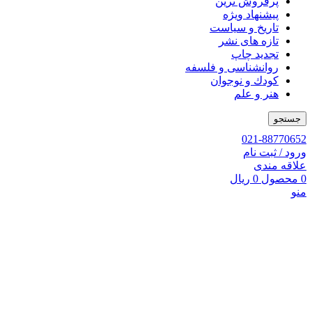
پرفروش ترین
پیشنهاد ویژه
تاریخ و سیاست
تازه های نشر
تجدید چاپ
روانشناسی و فلسفه
کودك و نوجوان
هنر و علم
جستجو
021-88770652
ورود / ثبت نام
علاقه مندی
0
محصول
0
ریال
منو