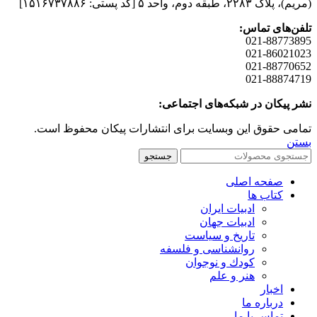
(مريم)، پلاک ۲۲۸۳، طبقه دوم، واحد ۵ [کد پستی: ۱۵۱۶۷۳۷۸۸۶]
تلفن‌های تماس:
021-88773895
021-86021023
021-88770652
021-88874719
نشر پیکان در شبکه‌های اجتماعی:
تمامی حقوق این وبسایت برای انتشارات پیکان محفوظ است.
بستن
جستجو
صفحه اصلی
کتاب ها
ادبیات ایران
ادبیات جهان
تاریخ و سیاست
روانشناسی و فلسفه
کودك و نوجوان
هنر و علم
اخبار
درباره ما
تماس با ما