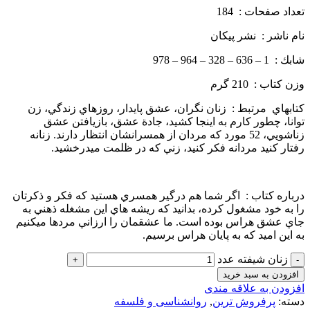
تعداد صفحات : 184
نام ناشر : نشر پيكان
شابك : 1 – 636 – 328 – 964 – 978
وزن كتاب : 210 گرم
كتاب­هاي مرتبط : زنان نگران، عشق پايدار، روزهاي زندگي، زن
توانا، چطور كارم به اينجا كشيد، جادة عشق، بازيافتن عشق
زناشويي، 52 مورد كه مردان از همسرانشان انتظار دارند. زنانه
رفتار كنيد مردانه فكر كنيد، زني كه در ظلمت مي­درخشيد.­
درباره كتاب : اگر شما هم درگير همسري هستيد كه فكر و ذكرتان
را به خود مشغول كرده، بدانيد كه ريشه­ هاي اين مشغله ذهني به
جاي عشق هراس بوده است. ما عشقمان را ارزاني مردها مي­كنيم
به اين اميد كه به پايان هراس برسيم.
زنان شیفته عدد
افزودن به سبد خرید
افزودن به علاقه مندی
دسته:
پرفروش ترین
,
روانشناسی و فلسفه