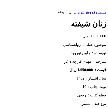
خانه
پرفروش ترین
زنان شیفته
زنان شیفته
1,050,000
ریال
موضوع اصلي : روان­شناسي
نويسنده : رابين نوروود
مترجم : مهدي قراچه ­داغي
قيمت : 1/050/000 ريال
سال انتشار : 1402
نوبت چاپ : 19
قطع كتاب : رقعي
نوع جلد : شمیز