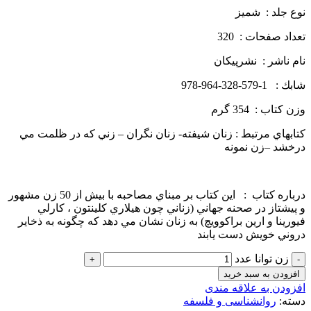
نوع جلد : شميز
تعداد صفحات : 320
نام ناشر : نشرپيكان
شابك : 1-579-328-964-978
وزن كتاب : 354 گرم
كتابهاي مرتبط : زنان شيفته- زنان نگران – زني كه در ظلمت مي
درخشد –زن نمونه
درباره كتاب : اين كتاب بر مبناي مصاحبه با بيش از 50 زن مشهور
و پيشتاز در صحنه جهاني (زناني چون هيلاري كلينتون ، كارلي
فيورينا و ارين براكوويچ) به زنان نشان مي دهد كه چگونه به ذخاير
دروني خويش دست يابند
زن توانا عدد
افزودن به سبد خرید
افزودن به علاقه مندی
دسته:
روانشناسی و فلسفه