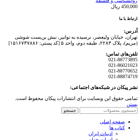
روانشناسی و فلسفه
450,000
ریال
ارتباط با ما
آدرس:
تهران، خیابان وليعصر، نرسيده به توانير، نبش بن‌بست شوشی
(مريم)، پلاک ۲۲۸۳، طبقه دوم، واحد ۵ [کد پستی: ۱۵۱۶۷۳۷۸۸۶]
تلفن‌های تماس:
021-88773895
021-86021023
021-88770652
021-88874719
نشر پیکان در شبکه‌های اجتماعی:
تمامی حقوق این وبسایت برای انتشارات پیکان محفوظ است.
بستن
جستجو
صفحه اصلی
کتاب ها
ادبیات ایران
ادبیات جهان