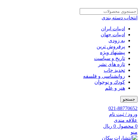
انتخاب دسته بندی
ادبیات ایران
ادبیات جهان
به زودی
پرفروش ترین
پیشنهاد ویژه
تاریخ و سیاست
تازه های نشر
تجدید چاپ
روانشناسی و فلسفه
کودك و نوجوان
هنر و علم
جستجو
021-88770652
ورود / ثبت نام
علاقه مندی
0
محصول
0
ریال
منو