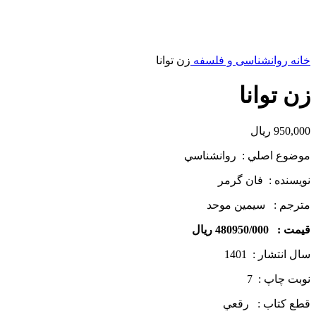
خانه
روانشناسی و فلسفه
زن توانا
زن توانا
950,000
ریال
موضوع اصلي : روانشناسي
نويسنده : فان گرمر
مترجم : سیمین موحد
قيمت : 480950/000 ريال
سال انتشار : 1401
نوبت چاپ : 7
قطع كتاب : رقعي