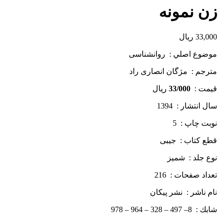
زن نمونه
33,000
ریال
موضوع اصلي : روانشناسی
مترجم : مژگان انصاری راد
قيمت :
33/000
ريال
سال انتشار : 1394
نوبت چاپ : 5
قطع كتاب : جیبی
نوع جلد : شمیز
تعداد صفحات : 216
نام ناشر : نشر پيكان
شابك : 8– 497 – 328 – 964 – 978