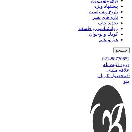
پرفروش ترین
پیشنهاد ویژه
تاریخ و سیاست
تازه های نشر
تجدید چاپ
روانشناسی و فلسفه
کودك و نوجوان
هنر و علم
جستجو
021-88770652
ورود / ثبت نام
علاقه مندی
0
محصول
0
ریال
منو