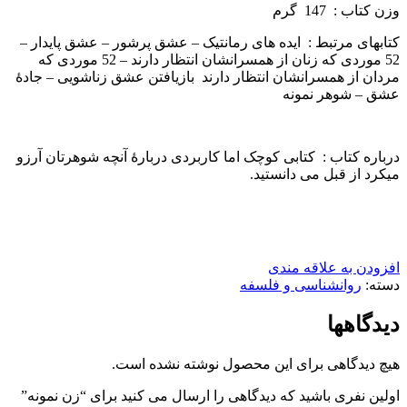
وزن كتاب : 147 گرم
کتاب­های مرتبط : ایده­ های رمانتیک – عشق پرشور – عشق پایدار –
52 موردی که زنان از همسرانشان انتظار دارند – 52 موردی که
مردان از همسرانشان انتظار دارند بازیافتن عشق زناشویی – جادۀ
عشق – شوهر نمونه
درباره كتاب : کتابی کوچک اما کاربردی دربارۀ آنچه شوهرتان آرزو
می­کرد از قبل می ­دانستید.
افزودن به علاقه مندی
دسته:
روانشناسی و فلسفه
دیدگاهها
هیچ دیدگاهی برای این محصول نوشته نشده است.
اولین نفری باشید که دیدگاهی را ارسال می کنید برای “زن نمونه”