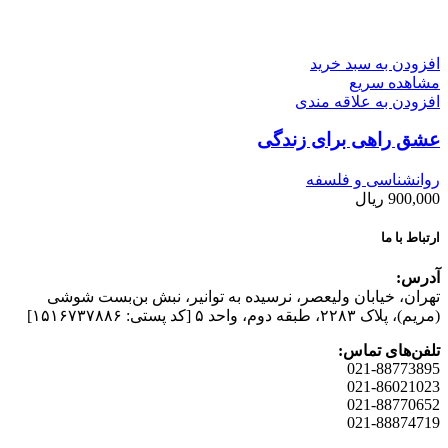
افزودن به سبد خرید
مشاهده سریع
افزودن به علاقه مندی
عشق راهی برای زندگی
روانشناسی و فلسفه
900,000
ریال
ارتباط با ما
آدرس:
تهران، خیابان وليعصر، نرسيده به توانير، نبش بن‌بست شوشی
(مريم)، پلاک ۲۲۸۳، طبقه دوم، واحد ۵ [کد پستی: ۱۵۱۶۷۳۷۸۸۶]
تلفن‌های تماس:
021-88773895
021-86021023
021-88770652
021-88874719