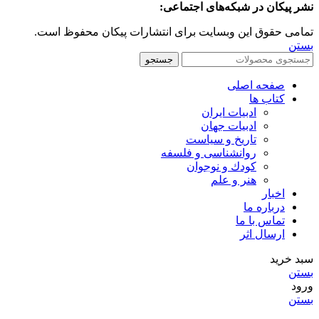
نشر پیکان در شبکه‌های اجتماعی:
تمامی حقوق این وبسایت برای انتشارات پیکان محفوظ است.
بستن
جستجو
صفحه اصلی
کتاب ها
ادبیات ایران
ادبیات جهان
تاریخ و سیاست
روانشناسی و فلسفه
کودك و نوجوان
هنر و علم
اخبار
درباره ما
تماس با ما
ارسال اثر
سبد خرید
بستن
ورود
بستن