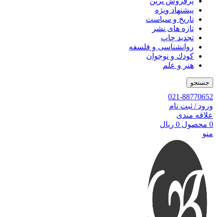
پرفروش ترین
پیشنهاد ویژه
تاریخ و سیاست
تازه های نشر
تجدید چاپ
روانشناسی و فلسفه
کودك و نوجوان
هنر و علم
جستجو
021-88770652
ورود / ثبت نام
علاقه مندی
0
محصول
0
ریال
منو