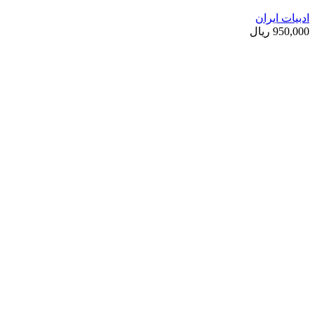
ادبیات ایران
950,000
ریال