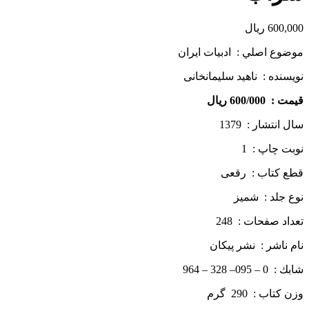
600,000
ریال
موضوع اصلي : ادبیات ایران
نويسنده : ناهید سلیمان­خانی
قيمت : 600/000 ريال
سال انتشار : 1379
نوبت چاپ : 1
قطع كتاب : رقعی
نوع جلد : شمیز
تعداد صفحات : 248
نام ناشر : نشر پيكان
شابك : 0 – 095– 328 – 964
وزن كتاب : 290 گرم