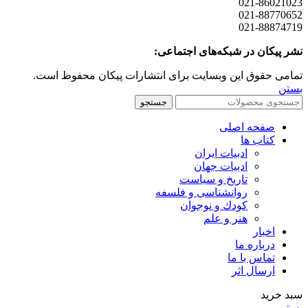
021-86021023
021-88770652
021-88874719
نشر پیکان در شبکه‌های اجتماعی:
تمامی حقوق این وبسایت برای انتشارات پیکان محفوظ است.
بستن
جستجو
صفحه اصلی
کتاب ها
ادبیات ایران
ادبیات جهان
تاریخ و سیاست
روانشناسی و فلسفه
کودك و نوجوان
هنر و علم
اخبار
درباره ما
تماس با ما
ارسال اثر
سبد خرید
بستن