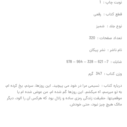
نوبت چاپ : 1
قطع كتاب : رقعی
نوع جلد : شمیز
تعداد صفحات : 320
نام ناشر : نشر پيكان
شابك : 7– 621 – 328 – 964 – 978
وزن كتاب : 347 گرم
درباره كتاب : نسیمی مرا در خود می­ پیچید. این روزها، سردم، یخ کرده ­ام،
به تو میرسم، آه می­کشم. این روزها گم شده­ ام. من عوض شده ­ام یا
موقعیتها. حقیقت زندگی رمزی ساده و زلال بود که هرکس آن را آلود، دیگر
مالک هیچ ­چیز نبود، حتی خودش.