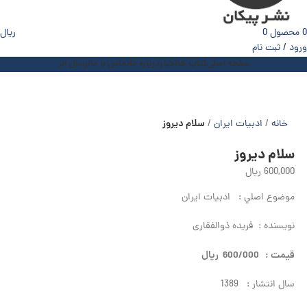
0
محصول
0
ریال
ورود / ثبت نام
صفحه اصلی
کتاب ها
اخبار
درباره ما
تماس با ما
ارسال اثر
سلام دیروز
خانه
ادبیات ایران
سلام دیروز
600,000
ریال
موضوع اصلي : ادبیات ایران
نويسنده : فریده ذوالفقاری
قيمت : 600/000 ريال
سال انتشار : 1389