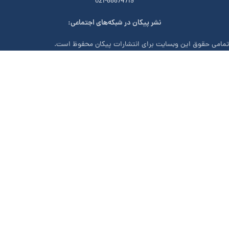
021-88874719
نشر پیکان در شبکه‌های اجتماعی:
تمامی حقوق این وبسایت برای انتشارات پیکان محفوظ است.