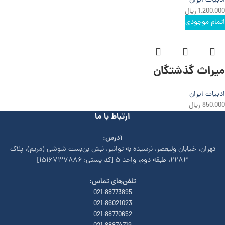
ادبیات ایران
1,200,000
ریال
اتمام موجودی
میراث گذشتگان
ادبیات ایران
850,000
ریال
ارتباط با ما
آدرس:
تهران، خیابان وليعصر، نرسيده به توانير، نبش بن‌بست شوشی (مريم)، پلاک
۲۲۸۳، طبقه دوم، واحد ۵ [کد پستی: ۱۵۱۶۷۳۷۸۸۶]
تلفن‌های تماس:
021-88773895
021-86021023
021-88770652