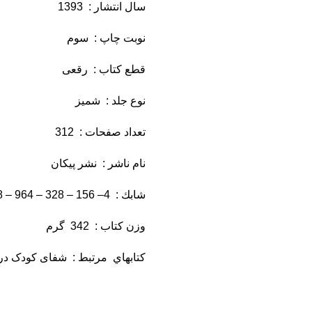
سال انتشار : 1393
نوبت چاپ : سوم
قطع كتاب : رقعی
نوع جلد : شمیز
تعداد صفحات : 312
نام ناشر : نشر پيكان
شابك : 4– 156 – 328 – 964 – 978
وزن كتاب : 342 گرم
كتاب­هاي مرتبط : شفای کودک د